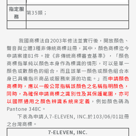
指定服
第35類；
務
我國商標法自2003年修法並實行後，開放顏色、
聲音與立體3種非傳統商標註冊，其中，顏色商標迄今
申請案達81件。按《非傳統商標審查基準》，「顏色
商標指單純以顏色本身作為標識的情形，可以是單一
顏色或數顏色的組合，而且該單一顏色或顏色組合本
身已具備指示商品或服務來源的功能。」而
申請顏色
商標時，應以一般公眾指稱該顏色之名稱指明顏色，
同時，為確保申請商標之識別性及其保護範圍，亦可
以國際通用之顏色辨識系統來定義
，例如顏色碼為
Pantone 348C。
下表為申請人7-ELEVEN, INC.於103/06/01註冊
之台灣商標。
7-ELEVEN, INC.