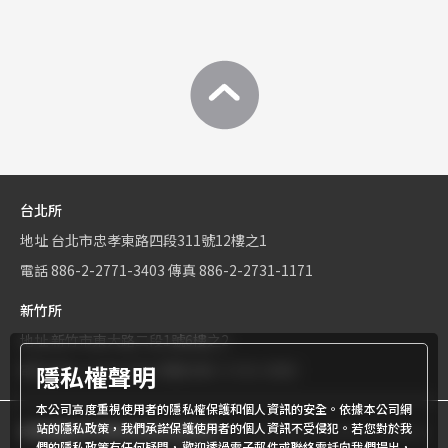
台北所
地址
台北市忠孝東路四段311號12樓之1
電話
886-2-2771-3403
傳真
886-2-2731-1171
新竹所
地址
新竹市東大路二段1號6樓之2
隱私權聲明
電話
886-3-534-9161
傳真
886-3-531-0460
本公司高度重視使用者的隱私權保護和個人資訊的安全。依據本公司網
站的隱私政策，我們承諾保護使用者的個人資訊不受侵犯。若您對於我
商標權屬世界專利有限公司所有
© World Patent Limited Company
們的隱私政策有任何疑問，歡迎透過電子郵件或聯絡電話向我們提出，