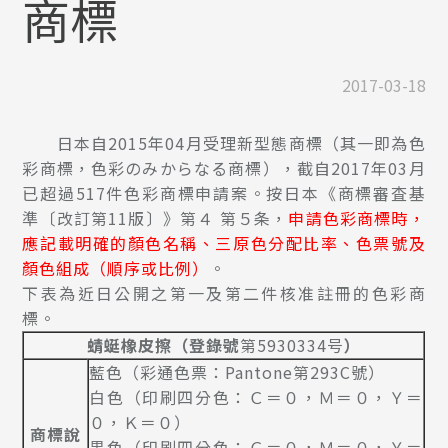
商標
2017-03-18
日本自2015年04月受理新型態商標（其一即為色
彩商標，色彩のみからなる商標），截自2017年03月
已超過517件色彩商標申請案。按日本《商標審査基
準〔改訂第11版〕》第４ 第５条，
申請色彩商標時，
應記載明確的顏色名稱、三原色分配比率、色票號及
顏色組成（順序或比例）
。
下表為近日公開之第一及第二件核准註冊的色彩商
標。
蜻蜓橡皮擦
（登錄號
第5930334号
）
藍色（彩通色票：Pantone第293C號）
白色（印刷四分色：Ｃ＝０，Ｍ＝０，Ｙ＝
０，Ｋ＝０）
商標說
黒色（印刷四分色：Ｃ＝０，Ｍ＝０，Ｙ＝