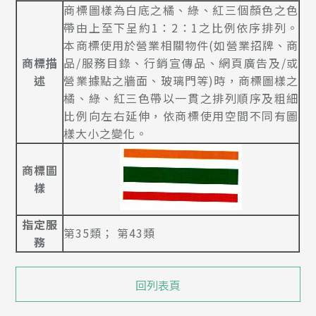
商標圖樣為白底之橘、綠、紅三個顏色之色
帶由上至下呈約1：2：1之比例依序排列。
本商標使用於營業相關物件(如營業招牌、商
商標描
品/服務目錄、行銷宣傳品、網頁廣告及/或
述
營業據點之牆面、玻璃門等)時，商標圖樣之
橘、綠、紅三色帶以一貫之排列順序及粗細
比例向左右延伸，依商標使用空間不同有圖
樣大小之變化。
商標圖
樣
指定服
第35類； 第43類
務
回列表頁