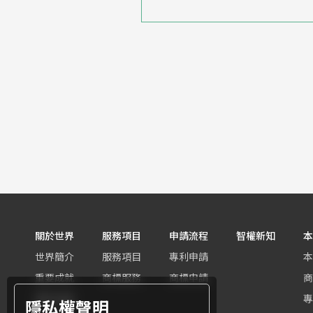
關於世界
服務項目
申請流程
智權新知
本
世界簡介
服務項目
專利申請
本
重要成就
商標服務
商標申請
商
團隊組織
專
隱私權聲明