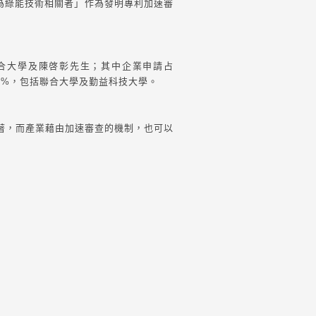
明為綠能技術相關者」作為發明專利加速審
聯合大學及陳啓彰先生；其中企業申請占
.6%，包括聯合大學及勤益科技大學。
著，而產業藉由加速審查的機制，也可以