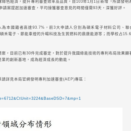
綠色經濟，提升專利審查效率及品質，自103年1月1日新增「所請發
64件申請案提起加速審查，平均接獲審查意見的時間僅需93天，深獲好評。
本國籍者高達93.7%，前3大申請人分別為碩禾電子材料公司、
域的碩禾電子、節能車燈的升暘科技及生質燃料的鼎唐能源等；而學校占15
，目前已有30件完成審定，對於提升我國綠能技術的專利布局效果顯
產業的創新基地，成為經濟成長的動能。
請詳見本局官網發明專利加速審查(AEP)專區：
tNode=6712&CtUnit=3224&BaseDSD=7&mp=1