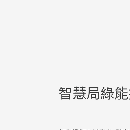
智慧局綠能