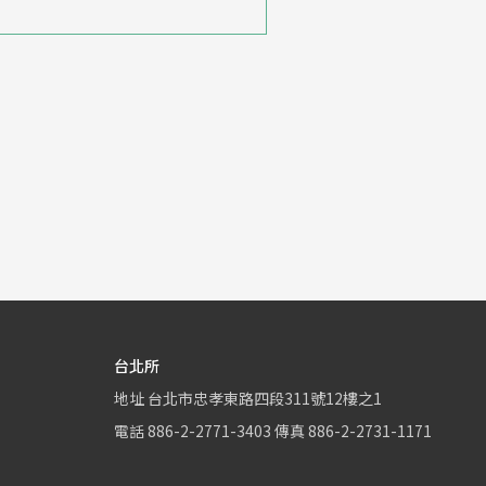
台北所
地址
台北市忠孝東路四段311號12樓之1
電話
886-2-2771-3403
傳真
886-2-2731-1171