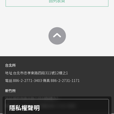
回列表頁
台北所
地址
台北市忠孝東路四段311號12樓之1
電話
886-2-2771-3403
傳真
886-2-2731-1171
新竹所
地址
新竹市東大路二段1號6樓之2
隱私權聲明
電話
886-3-534-9161
傳真
886-3-531-0460