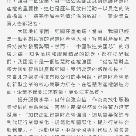
化，讓每一個企業、每一個公民都認識到保護智慧財
產權的重要性，這也是歷年開放日活動一以貫之的使
命擔當。”聽完申局長熱情洋溢的致辭，一家企業負
責人告訴記者。
大國地位鞏固，強國任重道遠。當前，我國已經
是一個名副其實的智慧財產權大國，智慧財產權創造
保持良好發展勢頭。然而，“中國製造美國芯”的切
膚之痛，知名品牌和版權精品的缺乏，都在提醒我
們，我國還不是一個智慧財產權強國。“從智慧財產
權大國到智慧財產權強國，我們要走的路還很長。”
來自北京觀瀾科技有限公司的李珂說，智慧財產權是
創新型企業的核心競爭力所在。在智慧財產權創造方
面，企業不僅要追求數量，更要注重品質。
提升服務水準，自律自強自信。作為高技術服務
業發展的重點領域，智慧財產權服務業亟待著力培育
發展。“加快建設智慧財產權強國，迫切需要促進專
利代理行業專業化、規範化和國際化，提升行業綜合
服務能力。”活動現場，中華全國專利代理人協會會