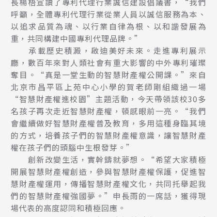
長楊梧宣讀了專利代理行業誠信建設倡議書，“我們
呼籲，全體專利代理行業從業人員以誠信服務為本、
以追求品質為魂、以行業自律為根、以和諧發展為
重，共同構建中國專利代理品牌。”
承載歷史積澱，啟迪美好未來。走進專利展示
廳，數百年來對人類社會有重大影響的中外專利璀璨
奪目。“真是一堂生動的智慧財產權公開課。”來自
北京市昌平區上苑中心小學的賀老師剛組織過一場
“智慧財產權進校園”主題活動，今天帶領該校30多
名孩子再次走近智慧財產權，頓感眼前一亮。“我們
會繼續做好智慧財產權普及教育，多用這種身臨其境
的方式，培養孩子們的智慧財產權意識，讓智慧財產
權在孩子們的頭腦中生根發芽。”
創新改變生活，實幹鑄就夢想。“希望大家積極
開展智慧財產權創造，參與智慧財產權保護，促進智
慧財產權運用，傳播智慧財產權文化，共同托舉起我
們的智慧財產權強國夢。”申長雨的一席話，獲得現
場代表的高度認同和積極回應。