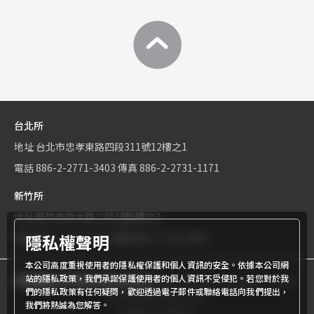
台北所
地址
台北市忠孝東路四段311號12樓之1
電話
886-2-2771-3403
傳真
886-2-2731-1171
新竹所
地址
新竹市東大路二段1號6樓之2
隱私權聲明
電話
886-3-534-9161
傳真
886-3-531-0460
本公司高度重視使用者的隱私權保護和個人資訊的安全。依據本公司網
站的隱私政策，我們承諾保護使用者的個人資訊不受侵犯。若您對於我
商標權屬世界專利有限公司所有
© World Patent Limited Company
們的隱私政策有任何疑問，歡迎透過電子郵件或聯絡電話向我們提出，
Inc All Rights Reserved.
我們將熱誠為您解答。
Design by Julyinfo.