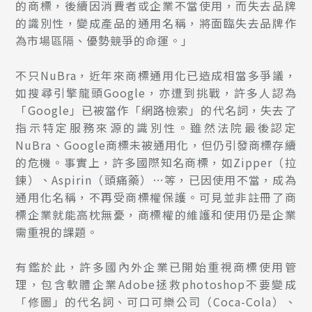
的商標，後續因消費者或企業不當使用，而失去品牌
的識別性，變成產品的通用名稱，將面臨失去品牌作
為市場區隔、優勢競爭的命運。」
不只NuBra，近年來商標通用化已造成相當多爭議，
如搜尋引擎龍頭Google，亦遭到挑戰，許多人認為
「Google」已被當作「網路檢索」的代名詞，失去了
指示特定服務來源的識別性。雖然法院最後認定
NuBra、Google商標未被通用化，但仍引發商標存續
的危機。事實上，許多國際知名商標，如Zipper（拉
鍊）、Aspirin（頭痛藥）…等，已因使用不當，成為
通用化名稱，不再受商標權保護。可見並非註冊了商
標企業就能高枕無憂，商標權的維護和使用仍是企業
需重視的課題。
有鑑於此，許多國內外企業已開始重視商標使用管
理，包含軟體企業Adobe拯救photoshop不要變成
「修圖」的代名詞、可口可樂公司（Coca-Cola）、