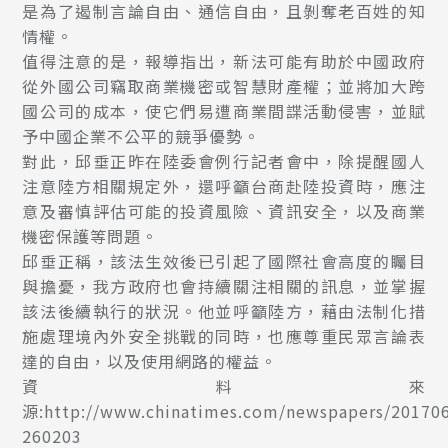
是為了遏制言論自由、通信自由，且剝奪老百姓的知
情權。
值得注意的是，報導指出，新法可能有助於中國政府
從外國公司竊取商業機密或智慧財產權；並將加大跨
國公司的成本，使它們易遭商業間諜活動侵害，並賦
予中國企業不公平的競爭優勢。
對此，邱垂正昨在陸委會例行記者會中，除提醒國人
注意陸方相關規定外，還呼籲台商赴陸投資時，應注
意及審慎評估可能的投資風險、資訊安全，以及商業
機密保護等問題。
邱垂正稱，該法生效後已引起了國際社會高度的矚目
與擔憂，我方政府也會持續關注相關的訊息，並掌握
該法後續執行的狀況。他並呼籲陸方，藉由法制化措
施處理境內外安全挑戰的同時，也應尊重民眾言論表
達的自由，以及使用網路的權益。
資料來
源:http://www.chinatimes.com/newspapers/20170
260203