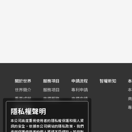
關於世界
服務項目
申請流程
智權新知
本
世界簡介
服務項目
專利申請
本
重要成就
商標服務
商標申請
商
團隊組織
專
隱私權聲明
世界客群
本公司高度重視使用者的隱私權保護和個人資
訊的安全。依據本公司網站的隱私政策，我們
承諾保護使用者的個人資訊不受侵犯。若您對