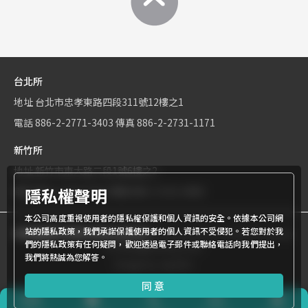
台北所
地址
台北市忠孝東路四段311號12樓之1
電話
886-2-2771-3403
傳真
886-2-2731-1171
新竹所
地址
新竹市東大路二段1號6樓之2
隱私權聲明
電話
886-3-534-9161
傳真
886-3-531-0460
本公司高度重視使用者的隱私權保護和個人資訊的安全。依據本公司網
站的隱私政策，我們承諾保護使用者的個人資訊不受侵犯。若您對於我
商標權屬世界專利有限公司所有
© World Patent Limited Company
們的隱私政策有任何疑問，歡迎透過電子郵件或聯絡電話向我們提出，
Inc All Rights Reserved.
我們將熱誠為您解答。
Design by Julyinfo.
同意