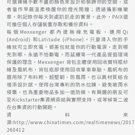
可選擇幾乎數不盡的顏色來設計和裝飾你的空間，或
者當作早晨溫柔喚醒你的燈光鬧鐘；透過攝影機徽
章，則記錄你每天到處趴趴走的實景。此外，PAIX還
可擔任個人存儲裝置存取和備份資料。
每個Mexxenger 都內建無線充電板，適用Qi
(Android) 和Latitude (iPhone)。只要滑入你的手
機就可立即充電。郵差包就是你的行動電源，走到哪
充到哪，永遠不怕斷電。而延續第一代產品提倡環境
保護的理念，Mexxenger 背包主體使用回收寶特瓶紗
線及風帆布，背包底部使用回收單車車胎。風帆布的
選用除了布料輕、超堅韌、防風雨、也以異材質結合
增添設計感。使用台灣專利的防水拉鍊，避免被雨水
侵襲，也為重要物品多加一道防線。有興趣的朋友可
至Kickstarter集資網頁給與實際支持，或等候第二波
在台集資的行動開跑。
資料來
源:http://www.chinatimes.com/realtimenews/201
260412