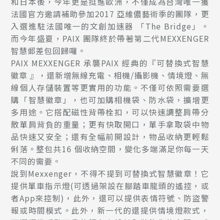
和日本後，今年更是挺進歐洲，不僅成為台灣唯一獲
法國官方邀請補助參加2017 亞維儂藝術季的團隊，更
入選進駐法國唯一的文創加速器 「The Bridge」。
而今年盛夏，PAIX 團隊終於帶著第二代MEXXENGER
智慧郵差包回歸囉。
PAIX MEXXENGER 承襲PAIX 經典的『可替換式智慧
徽章 』，還新增無線充電、相機/攝影機、情境燈、無
線個人存儲裝置等更實用的功能。不僅可依照需要選
購「智慧徽章」，也可加購相機袋、防水袋，擴增更
多用途。它搭配磁性背帶栓扣，可以快速調整肩帶分
散單肩背負的重量；更有快取開口，單手拿取袋中物
品快速又安全；還有全幅前開設計，物品收納更輕鬆
俐落。整包共16 個收納空間，變化多端滿足你每一天
不同的需要。
說到Mexxenger，不得不提到可替換式智慧徽章！它
提供單車指示燈(可透過架設在腳踏車龍頭的遙控，或
者App來控制)，此外，還可以提供表情符號、防盜警
報或時間模式。此外，新一代的還提供情境燈款式，