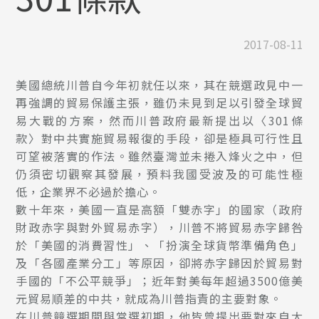
2017-08-11
美國總統川普自今年初就任以來，其在競選政見中一
再強調的貿易保護主張，雖仍未見到足以引發全球貿
易大戰的方案，然而川普政府最新提出以〈301條
款〉對中共實施貿易報復的手段，卻是極具可行性且
可望被落實的作法。雖然臺灣並未捲入烽火之中，但
仍須密切觀察其發展，預料我國受波及的可能性極
低，企業界不必過於擔心。
數十年來，美國一直是高額「雙赤字」的國家（政府
財政赤字與對外貿易赤字），川普不將貿易赤字歸咎
於「美國的消費習性」、「扮演全球貨幣準備角色」
及「各國產業分工」等原因，卻將赤字歸因於貿易對
手國的「不公平競爭」；近年對美每年超過3500億美
元貿易順差的中共，就成為川普指責的主要對象。
在川普競選期間與當選初期，他皆曾提出要對來自大