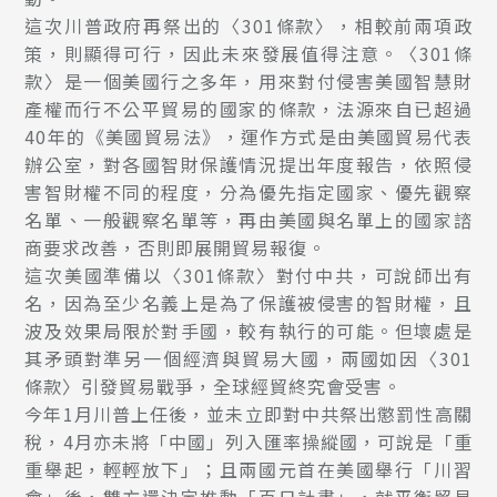
這次川普政府再祭出的〈301條款〉，相較前兩項政
策，則顯得可行，因此未來發展值得注意。〈301條
款〉是一個美國行之多年，用來對付侵害美國智慧財
產權而行不公平貿易的國家的條款，法源來自已超過
40年的《美國貿易法》，運作方式是由美國貿易代表
辦公室，對各國智財保護情況提出年度報告，依照侵
害智財權不同的程度，分為優先指定國家、優先觀察
名單、一般觀察名單等，再由美國與名單上的國家諮
商要求改善，否則即展開貿易報復。
這次美國準備以〈301條款〉對付中共，可說師出有
名，因為至少名義上是為了保護被侵害的智財權，且
波及效果局限於對手國，較有執行的可能。但壞處是
其矛頭對準另一個經濟與貿易大國，兩國如因〈301
條款〉引發貿易戰爭，全球經貿終究會受害。
今年1月川普上任後，並未立即對中共祭出懲罰性高關
稅，4月亦未將「中國」列入匯率操縱國，可說是「重
重舉起，輕輕放下」；且兩國元首在美國舉行「川習