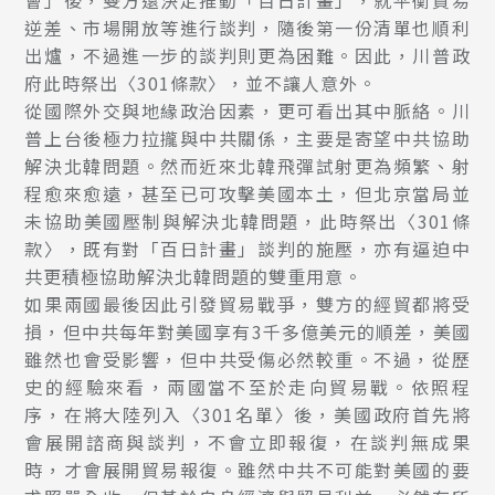
會」後，雙方還決定推動「百日計畫」，就平衡貿易
逆差、市場開放等進行談判，隨後第一份清單也順利
出爐，不過進一步的談判則更為困難。因此，川普政
府此時祭出〈301條款〉，並不讓人意外。
從國際外交與地緣政治因素，更可看出其中脈絡。川
普上台後極力拉攏與中共關係，主要是寄望中共協助
解決北韓問題。然而近來北韓飛彈試射更為頻繁、射
程愈來愈遠，甚至已可攻擊美國本土，但北京當局並
未協助美國壓制與解決北韓問題，此時祭出〈301條
款〉，既有對「百日計畫」談判的施壓，亦有逼迫中
共更積極協助解決北韓問題的雙重用意。
如果兩國最後因此引發貿易戰爭，雙方的經貿都將受
損，但中共每年對美國享有3千多億美元的順差，美國
雖然也會受影響，但中共受傷必然較重。不過，從歷
史的經驗來看，兩國當不至於走向貿易戰。依照程
序，在將大陸列入〈301名單〉後，美國政府首先將
會展開諮商與談判，不會立即報復，在談判無成果
時，才會展開貿易報復。雖然中共不可能對美國的要