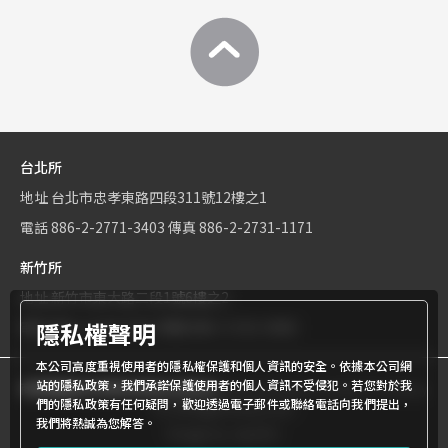
台北所
地址
台北市忠孝東路四段311號12樓之1
電話
886-2-2771-3403
傳真
886-2-2731-1171
新竹所
地址
新竹市東大路二段1號6樓之2
隱私權聲明
電話
886-3-534-9161
傳真
886-3-531-0460
本公司高度重視使用者的隱私權保護和個人資訊的安全。依據本公司網
站的隱私政策，我們承諾保護使用者的個人資訊不受侵犯。若您對於我
商標權屬世界專利有限公司所有
© World Patent Limited Company
們的隱私政策有任何疑問，歡迎透過電子郵件或聯絡電話向我們提出，
Inc All Rights Reserved.
我們將熱誠為您解答。
Design by Julyinfo.