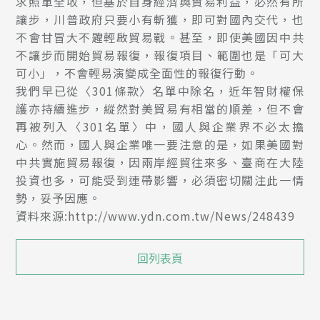
求照單全收，但基於自身經濟與貿易利益，必然有所
讓步，川普政府只要小有斬獲，即可對國內交代，也
不會甘冒大不韙輕啟貿易戰。甚至，即使美國因中共
不讓步而開始貿易報復，報復項目、範圍也是「可大
可小」，不會輕易演變成全面性的報復行動。
我們早已從〈301條款〉名單中除名，近年智財權保
護亦持續進步，縱然對美貿易有相當的順差，但不會
再被列入〈301名單〉中，國人與企業界不必太擔
心。然而，國人與企業唯一要注意的是，如果美國對
中共實施貿易報復，因兩岸經貿往來多、臺商在大陸
投資也多，可能受到連帶影響，必須密切關注此一情
勢，妥予因應。
資料來源:http://www.ydn.com.tw/News/248439
回列表頁