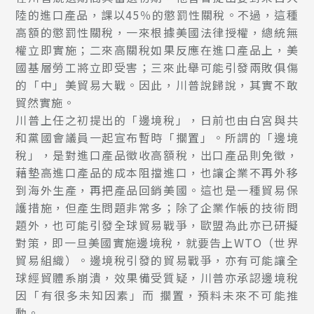
陸的進口產品，課以45％的懲罰性關稅。不過，這種
高額的懲罰性關稅，一來根據美國法律授權，總統無
權立即實施；二來高關稅如果反應在進口產品上，美
國基層勞工將立即受害；三來此舉可能引發兩敗俱傷
的「中」美貿易大戰。因此，川普說歸說，其實不敢
貿然實施。
川普上任之初提出的「邊境稅」，日前也由白宮與共
和黨國會議員一起宣布暫時「擱置」。所謂的「邊境
稅」，是對進口產品徵收高額稅，出口產品則免徵，
藉墊高進口產品的成本阻擋進口，也讓企業不再外移
到海外生產，再把產品回銷美國。這也是一種貿易保
護措施，但產生問題非常多；除了企業作帳的技術問
題外，也可能引發全球貿易戰爭，歐盟為此亦已研擬
對策，即一旦美國實施邊境稅，就要告上WTO（世界
貿易組織）。邊境稅引發的貿易戰爭，亦有可能讓全
球經貿體系崩潰，效果備受質疑，川普亦承認邊境稅
因「有很多未知因素」而 擱置，預料未來不可能推
動。