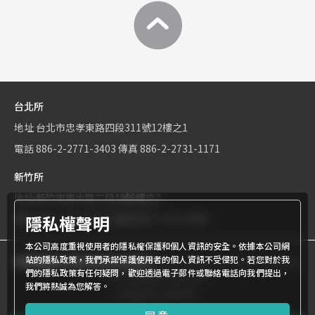
台北所
地址
台北市忠孝東路四段311號12樓之1
電話
886-2-2771-3403
傳真
886-2-2731-1171
新竹所
地址
新竹市東大路二段1號6樓之2
隱私權聲明
電話
886-3-534-9161
傳真
886-3-531-0460
本公司高度重視使用者的隱私權保護和個人資訊的安全。依據本公司網
站的隱私政策，我們承諾保護使用者的個人資訊不受侵犯。若您對於我
商標權屬世界專利有限公司所有
© World Patent Limited Company
們的隱私政策有任何疑問，歡迎透過電子郵件或聯絡電話向我們提出，
Inc All Rights Reserved.
我們將熱誠為您解答。
Design by Julyinfo.