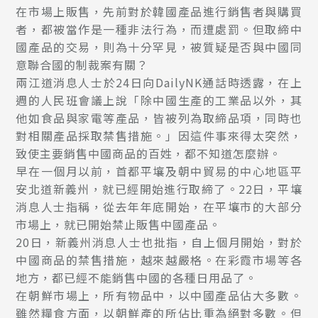
在市場上販售，先前對於韓國產品進行銷售者與購買
者，都被當作是一種非法行為，而遭處罰。但取締中
國產品的交易，則為十分罕見，被質疑是否與中國同
意聯合國的制裁案有關？
兩江道消息人士於24日向DailyNK通話時透露，在上
週的人民班會議上說「除中國生產的工業品以外，其
他如食品與家電等產品，皆被列為取締品項，同時也
對相關產品採取禁售措施。」因這件事來得太突然，
致使主要銷售中國商品的百姓，都不知道怎麼辦。
早在一個月以前，首都平壤及朝中貿易的中心地區平
安北道新義州，就已經開始進行取締了。22日，平壤
消息人士指稱，從去年年底開始，在平壤市的大部分
市場上，就已開始禁止販售中國產品。
20日，新義州消息人士也批指，自上個月開始，對於
中國商品的禁售措施，越來越嚴格。在彩霞市場等各
地方，都已經不能銷售中國的各種日用品了。
在朝鮮市場上，所有物品中，以中國產品佔大多數。
雖然糧食方面，以朝鮮產的所佔比重為絕對多數。但