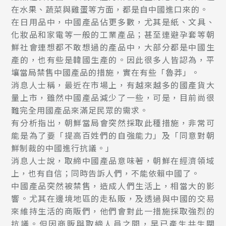
在水果、蔬菜與雞蛋等方面，都是自中國進口來的。
在日用品中，中國產品佔更多數，尤其是紙、文具、
化妝品和家電等一般的工業產品；甚至連避孕套等朝
鮮社會連想都不敢想過的產品中，大部分都是中國生
產的，也有些是韓國生產的。因此很多人皆認為，平
壤當局禁售中國產品的措施，實在有些「魯莽」。
消息人士稱，最近在市場上，有越來越多的國產貨大
量上市，雖然中國產品減少了一些，可是，目前尚很
難完全用國產品來滿足民眾的需求。
有分析指出，朝鮮當局會突然採取此種措施，非常可
能是為了要「提高百姓們的自強能力」及「同意對朝
鮮制裁的中國進行抗議。」
消息人士說，取締中國產品意味著，朝鮮在經濟領域
上，也有自信；同時告訴人們，不能依賴中國了。
中國產品突然被禁售，造成人們生活上，相當大的影
響。尤其在邊境地區的走私販，及透過與中國的交易
來維持生活的商販們，他們會對此一措施採取強烈的
抗議。但因商販與取締人員之間，早已產生共生關