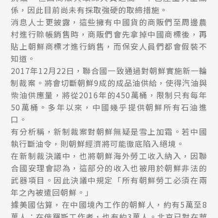
係，因此目前尚未有採取強硬的取締措施。
消息人士更披露，這些擁有中國貨的商販們至周邊農
村進行賒帳銷售時，商販們會先拿掉中國商標後，再
貼上朝鮮商標才進行銷售，而保安人員們都會假裝不
知道。
2017年12月22日，聯合國一致通過對朝鮮實施新一輪
制裁案。將會切斷朝鮮9成的成品油供給，使得汽油與
柴油供應量，將從2016年的450萬桶，限制只有每年
50萬桶。多年以來，中國幾乎提供朝鮮所有石油進
口。
有分析稱，新制裁案對朝鮮無疑是雪上加霜。若中國
執行斷油令，則朝鮮經濟將可能徹底陷入絕境。
在新制裁決議中，也將朝鮮海外勞工收入納入，因聯
合國安理會認為，這部分的收入也被用於朝鮮非法的
武器項目。因此決議中規定「所有朝鮮勞工必須在兩
年之內被遣回朝鮮。」
據美國估算，在中國境內工作的朝鮮人，約有5萬至8
萬人；在俄羅斯工作者，也有約3萬人。北京已對在華