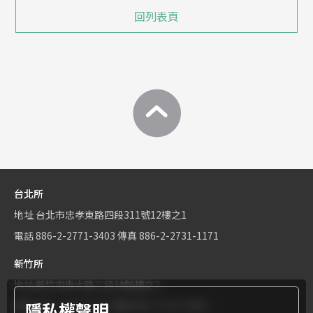
回列表頁
台北所
地址
台北市忠孝東路四段311號12樓之1
電話
886-2-2771-3403
傳真
886-2-2731-1171
新竹所
地址
新竹市東大路二段1號6樓之2
隱私權聲明
電話
886-3-534-9161
傳真
886-3-531-0460