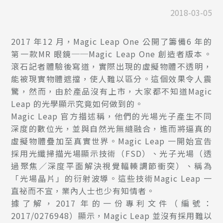
2018-03-05
2017 年12 月，Magic Leap One 公開了籌備6 年的
第一款MR 眼鏡──Magic Leap One 創造者版本。
滾石記者體驗後寫道，實際出現的虛擬物體不透明，
能被現實物體遮擋，使人難以區分。這個效果令人震
驚，然而，由於產品沒有上市，大家都不知道Magic
Leap 的光學顯示究竟如何做到的。
Magic Leap 官方描述稱，他們的光場光子產生不同
深度的數位光，並與自然光無縫融合，進而將逼真的
虛擬物體疊加至真實世界。Magic Leap 一開始宣告
採用光纖掃描光場顯示技術（FSD）、光子光場（透
過聚焦／深度平面解決視覺輻輳調節衝突）、稱為
「光場晶片」的衍射波導。這些技術Magic Leap 一
直祕而不宣，業內人士也少有知情者。
據了解，2017 年的一份專利文件（編號：
2017/0276948）顯示，Magic Leap 並沒有採用難以