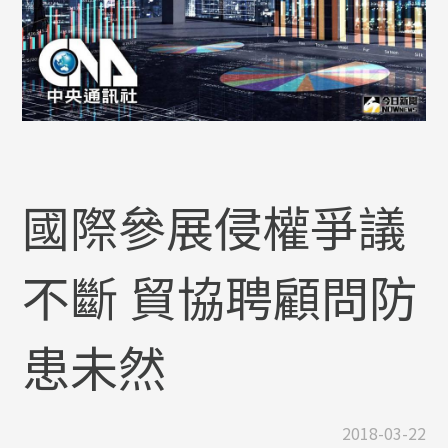
國際參展侵權爭議
不斷 貿協聘顧問防
患未然
2018-03-22