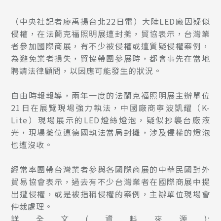
（中央社記者廖禹揚台北22日電）大陸LED廠因疑似
侵權，在法蘭克福照明展遭封攤，貿協表示，台灣業
者參加國際商展，有不少被侵權或遭質疑侵權案例，
為避免業者損失，貿協帶團參展時，都會事先在當地
聘請法律顧問，以因應可能發生的狀況。
自由時報報導，兩年一度的法蘭克福照明展主辦單位
21日在展覽現場強力執法，中國廠商寧波凱耀（K-
Lite）現場展示的LED燈絲燈泡，疑似抄襲台廠液
光，現場攤位遭德國執法當局封攤，涉及侵權的燈泡
也遭沒收。
經常率團帶台灣業者參與各國際商展的中華民國對外
貿易協會表示，過去有不少台灣業者在國際商展中提
出遭侵權，或是被指稱侵權的案例，主辦單位現場會
仲裁處理。
詳全文(資料來源):