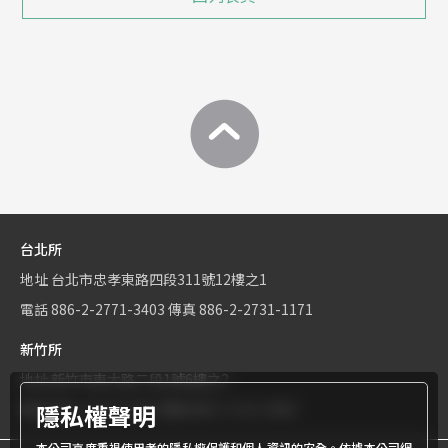
台北所
地址
台北市忠孝東路四段311號12樓之1
電話
886-2-2771-3403
傳真
886-2-2731-1171
新竹所
地址
新竹市東大路二段1號6樓之2
隱私權聲明
電話
886-3-534-9161
傳真
886-3-531-0460
本公司高度重視使用者的隱私權保護和個人資訊的安全。依據本公司網