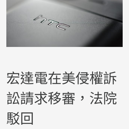
宏達電在美侵權訴
訟請求移審，法院
駁回