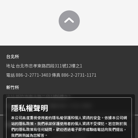
台北所
地址
台北市忠孝東路四段311號12樓之1
電話
886-2-2771-3403
傳真
886-2-2731-1171
新竹所
地址
新竹市東大路二段1號6樓之2
隱私權聲明
電話
886-3-534-9161
傳真
886-3-531-0460
本公司高度重視使用者的隱私權保護和個人資訊的安全。依據本公司網
站的隱私政策，我們承諾保護使用者的個人資訊不受侵犯。若您對於我
商標權屬世界專利有限公司所有
© World Patent Limited Company
們的隱私政策有任何疑問，歡迎透過電子郵件或聯絡電話向我們提出，
Inc All Rights Reserved.
我們將熱誠為您解答。