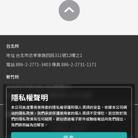
台北所
地址
台北市忠孝東路四段311號12樓之1
電話
886-2-2771-3403
傳真
886-2-2731-1171
新竹所
地址
新竹市東大路二段1號6樓之2
隱私權聲明
電話
886-3-534-9161
傳真
886-3-531-0460
本公司高度重視使用者的隱私權保護和個人資訊的安全。依據本公司網
站的隱私政策，我們承諾保護使用者的個人資訊不受侵犯。若您對於我
商標權屬世界專利有限公司所有
© World Patent Limited Company
們的隱私政策有任何疑問，歡迎透過電子郵件或聯絡電話向我們提出，
Inc All Rights Reserved.
我們將熱誠為您解答。
Design by Julyinfo.
同意