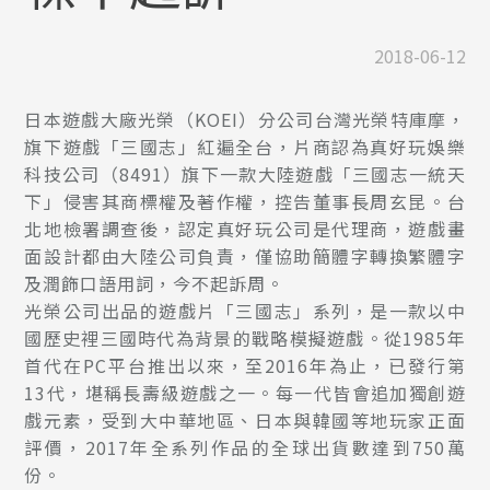
2018-06-12
日本遊戲大廠光榮（KOEI）分公司台灣光榮特庫摩，
旗下遊戲「三國志」紅遍全台，片商認為真好玩娛樂
科技公司（8491）旗下一款大陸遊戲「三國志一統天
下」侵害其商標權及著作權，控告董事長周玄昆。台
北地檢署調查後，認定真好玩公司是代理商，遊戲畫
面設計都由大陸公司負責，僅協助簡體字轉換繁體字
及潤飾口語用詞，今不起訴周。
光榮公司出品的遊戲片「三國志」系列，是一款以中
國歷史裡三國時代為背景的戰略模擬遊戲。從1985年
首代在PC平台推出以來，至2016年為止，已發行第
13代，堪稱長壽級遊戲之一。每一代皆會追加獨創遊
戲元素，受到大中華地區、日本與韓國等地玩家正面
評價，2017年全系列作品的全球出貨數達到750萬
份。