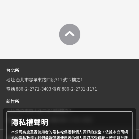
台北所
地址
台北市忠孝東路四段311號12樓之1
電話
886-2-2771-3403
傳真
886-2-2731-1171
新竹所
地址
新竹市東大路二段1號6樓之2
隱私權聲明
電話
886-3-534-9161
傳真
886-3-531-0460
本公司高度重視使用者的隱私權保護和個人資訊的安全。依據本公司網
站的隱私政策，我們承諾保護使用者的個人資訊不受侵犯。若您對於我
商標權屬世界專利有限公司所有
© World Patent Limited Company