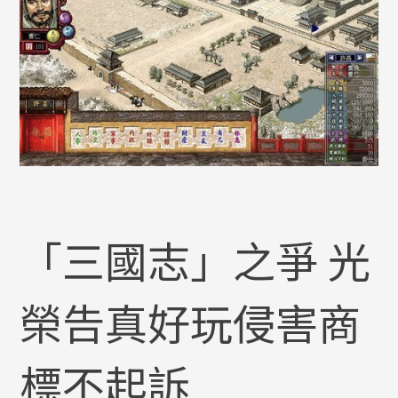
「三國志」之爭 光
榮告真好玩侵害商
標不起訴