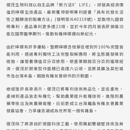
健茂生物科技以自主品牌「新力活X’LIFE」，研發具經濟價
值的檸檬生技產品，最新獲得發明專利證書「具有抗發炎活
性之醱酵液的製備方法」(發明第I640319號)，並取得九國發
明專利，產品專利更多達23項，並於今年四月發表肝損傷功
能在國際醫學期刊，推動有機檸檬邁向新紀元。
由於檸檬有許多優點，整顆檸檬含枝葉從裡到外100%完整皆
能利用，透過專利獨特工法完整裂解應用，將生態鏈發揮到
極致，讓營養價值百分百使用，使產業開啟百分百的循環經
濟，健茂於屏東契作面積已高達六公頃，並將其擴及其他城
市及台灣本島，開啟有機友善耕作的示範園。
總經理許長祿表示，健茂已將專利技術商品化，並從產地、
產線到產品皆走有機化，幫助農業提升栽種技術，進階到農
藥零檢出及無農藥栽種，日前更成立台灣離島有機友善農業
發展協會，力爭讓澎湖成為世界第一個有機島。
健茂除了將源自於德國科技工藝，使用獨創雙破壁技術及無