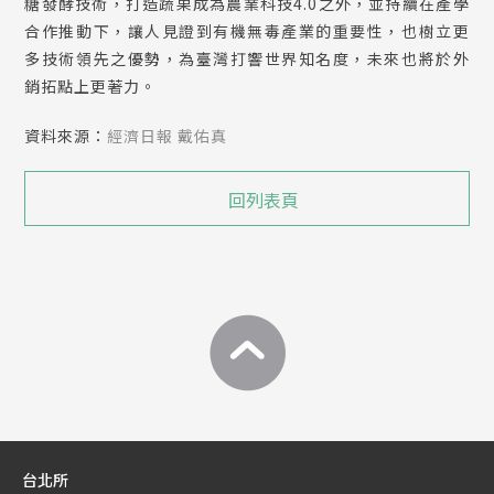
糖發酵技術，打造蔬果成為農業科技4.0之外，並持續在產學
合作推動下，讓人見證到有機無毒產業的重要性，也樹立更
多技術領先之優勢，為臺灣打響世界知名度，未來也將於外
銷拓點上更著力。
資料來源：
經濟日報 戴佑真
回列表頁
台北所