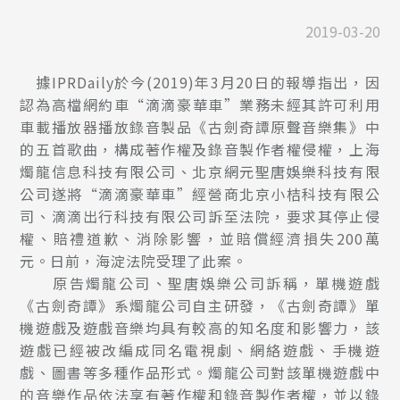
2019-03-20
據IPRDaily於今(2019)年3月20日的報導指出，因
認為高檔網約車“滴滴豪華車”業務未經其許可利用
車載播放器播放錄音製品《古劍奇譚原聲音樂集》中
的五首歌曲，構成著作權及錄音製作者權侵權，上海
燭龍信息科技有限公司、北京網元聖唐娛樂科技有限
公司遂將“滴滴豪華車”經營商北京小桔科技有限公
司、滴滴出行科技有限公司訴至法院，要求其停止侵
權、賠禮道歉、消除影響，並賠償經濟損失200萬
元。日前，海淀法院受理了此案。
原告燭龍公司、聖唐娛樂公司訴稱，單機遊戲
《古劍奇譚》系燭龍公司自主研發，《古劍奇譚》單
機遊戲及遊戲音樂均具有較高的知名度和影響力，該
遊戲已經被改編成同名電視劇、網絡遊戲、手機遊
戲、圖書等多種作品形式。燭龍公司對該單機遊戲中
的音樂作品依法享有著作權和錄音製作者權，並以錄