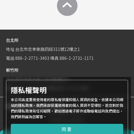
台北所
地址
台北市忠孝東路四段311號12樓之1
電話
886-2-2771-3403
傳真
886-2-2731-1171
新竹所
地址
新竹市東大路二段1號6樓之2
隱私權聲明
電話
886-3-534-9161
傳真
886-3-531-0460
本公司高度重視使用者的隱私權保護和個人資訊的安全。依據本公司網
站的隱私政策，我們承諾保護使用者的個人資訊不受侵犯。若您對於我
商標權屬世界專利有限公司所有
© World Patent Limited Company
們的隱私政策有任何疑問，歡迎透過電子郵件或聯絡電話向我們提出，
Inc All Rights Reserved.
我們將熱誠為您解答。
Design by Julyinfo.
同意