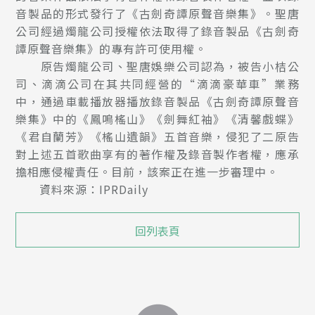
音製品的形式發行了《古劍奇譚原聲音樂集》。聖唐
公司經過燭龍公司授權依法取得了錄音製品《古劍奇
譚原聲音樂集》的專有許可使用權。
原告燭龍公司、聖唐娛樂公司認為，被告小桔公
司、滴滴公司在其共同經營的“滴滴豪華車”業務
中，通過車載播放器播放錄音製品《古劍奇譚原聲音
樂集》中的《鳳鳴榣山》《劍舞紅袖》《清馨戲蝶》
《君自蘭芳》《榣山遺韻》五首音樂，侵犯了二原告
對上述五首歌曲享有的著作權及錄音製作者權，應承
擔相應侵權責任。目前，該案正在進一步審理中。
資料來源：IPRDaily
回列表頁