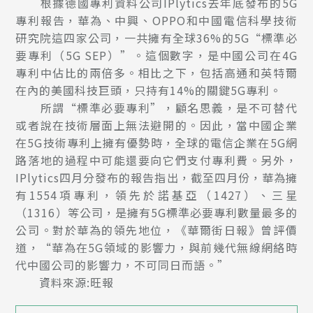
根據德國專利資料公司IPlytics去年底發布的5G
專利報告，華為、中興、OPPO和中國電信科學技術
研究院這四家公司，一共擁有全球36%的5G“標準必
要專利（5G SEP）”。這個數字，是中國公司在4G
專利中佔比的兩倍多。相比之下，包括高通和英特爾
在內的美國科技巨頭，只持有14%的關鍵5G專利。
所謂“標準必要專利”，顧名思義，是不可替代
或者說在技術層面上無法避開的。因此，當中國企業
在5G技術專利上擁有優勢時，全球的電信企業在5G網
路落地的過程中可能還要向它們支付專利費。另外，
IPlytics四月分發布的報告指出，截至四月份，華為擁
有1554項專利，領先於諾基亞（1427）、三星
（1316）等公司，是擁有5G標準必要專利數量最多的
公司。對於華為的領先地位，《華爾街日報》曾評價
道，“華為在5G領域的影響力，與前幾代無線網絡時
代中國公司的影響力，不可同日而語。”
資料來源:旺報