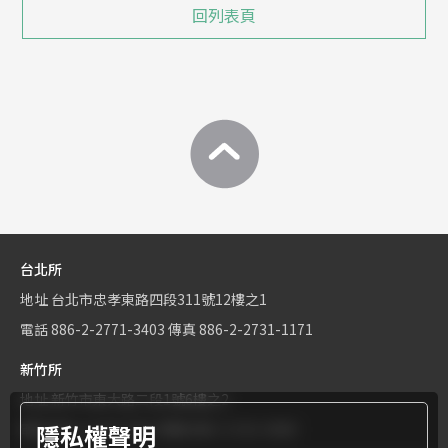
回列表頁
台北所
地址
台北市忠孝東路四段311號12樓之1
電話
886-2-2771-3403
傳真
886-2-2731-1171
新竹所
地址
新竹市東大路二段1號6樓之2
隱私權聲明
電話
886-3-534-9161
傳真
886-3-531-0460