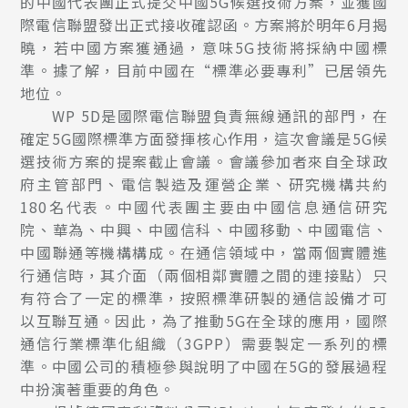
的中國代表團正式提交中國5G候選技術方案，並獲國
際電信聯盟發出正式接收確認函。方案將於明年6月揭
曉，若中國方案獲通過，意味5G技術將採納中國標
準。據了解，目前中國在“標準必要專利”已居領先
地位。
WP 5D是國際電信聯盟負責無線通訊的部門，在
確定5G國際標準方面發揮核心作用，這次會議是5G候
選技術方案的提案截止會議。會議參加者來自全球政
府主管部門、電信製造及運營企業、研究機構共約
180名代表。中國代表團主要由中國信息通信研究
院、華為、中興、中國信科、中國移動、中國電信、
中國聯通等機構構成。在通信領域中，當兩個實體進
行通信時，其介面（兩個相鄰實體之間的連接點）只
有符合了一定的標準，按照標準研製的通信設備才可
以互聯互通。因此，為了推動5G在全球的應用，國際
通信行業標準化組織（3GPP）需要製定一系列的標
準。中國公司的積極參與說明了中國在5G的發展過程
中扮演著重要的角色。