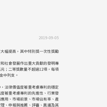
2019-09-05
大幅提高，其中特別獎一次性獎勵
和社會發展作出重大貢獻的發明專
萬元；二等獎數量不超過12項，每項
資金中列支。
，法律價值度著重考慮專利的穩定
值度著重考慮專利的先進性、行業發
場應用、市場前景、市場佔有率、產
管理、申報與推薦、評審、異議及其