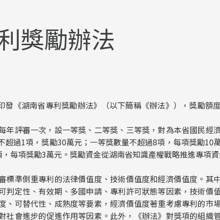
利獎勵辦法
發《湖南省專利獎勵辦法》（以下簡稱《辦法》），獎勵額度
年評審一次，設一等獎、二等獎、三等獎，對為本省國民經濟
超過1項，獎勵30萬元；一等獎數量不超過8項，每項獎勵10
0項，每項獎勵3萬元。獎勵資金從湖南省知識產權戰略推進專項
標準側重專利的法律價值度、技術價值度和經濟價值度。其中
可判定性、有效期、多國申請、專利許可狀態等因素，技術價
度、可替代性、成熟度等要素，經濟價值度著重考慮專利的市
對社會進步的促進作用等因素。此外，《辦法》對獎項的組織