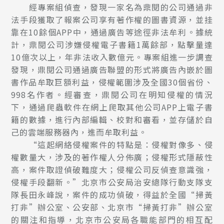
經專案組偵查，發現一家名為鼎閱的公司通過非
法手段獲取了報案公司享有著作權的圖書資源，並挂
靠在10餘個APP中，通過廣告等途徑非法牟利。據統
計，鼎閱公司涉嫌侵權電子書籍1萬餘部，點擊量達
10億次以上，年非法收入數億元。專案組進一步調查
發現，鼎閱公司通過廣告聯盟的形式將廣告內嵌於圖
書作品牟取巨額利益，侵權範圍涉及全國30個省份、
998名作者。經審查，鼎閱公司在明知侵權的情況
下，通過爬蟲軟件在網上爬取其他公司APP上電子書
籍的數據，進行內部編輯、校對和審看，並存儲於自
己的雲端服務器內，進而牟取利益。
“這起網絡侵權案件的特點是：侵權對像多、侵
權數量大，涉及的著作權人分佈廣；侵權形式隱蔽性
高，案件取證偵破難度大；侵權公司反偵查意識強，
侵權手段翻新。”北京市公安局治安總隊行動支隊支
隊長田永峰說，案件的成功偵破，得益於全國“掃黃
打非”辦公室、公安部、北京市“掃黃打非”辦公室
的關注和指導，北京市公安局各職能部門的相互配