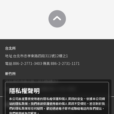
台北所
地址
台北市忠孝東路四段311號12樓之1
電話
886-2-2771-3403
傳真
886-2-2731-1171
新竹所
地址
新竹市東大路二段1號6樓之2
隱私權聲明
電話
886-3-534-9161
傳真
886-3-531-0460
本公司高度重視使用者的隱私權保護和個人資訊的安全。依據本公司網
站的隱私政策，我們承諾保護使用者的個人資訊不受侵犯。若您對於我
商標權屬世界專利有限公司所有
© World Patent Limited Company
們的隱私政策有任何疑問，歡迎透過電子郵件或聯絡電話向我們提出，
Inc All Rights Reserved.
我們將熱誠為您解答。