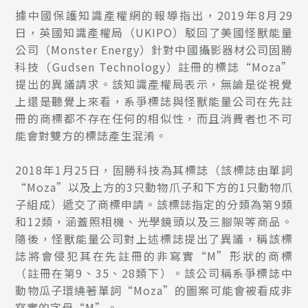
據中國保護知識產權網的報導指出，2019年8月29
日，英國知識產權局（UKIPO）駁回了美國怪獸能量
公司（Monster Energy）針對中國攝影器材公司固勝
科技（Gudsen Technology）註冊的標誌“Moza”
提出的異議請求。該知識產權局表示，無論是從視覺
上還是聽覺上來看，系爭標誌與怪獸能量公司在先註
冊的商標都不存在任何的相似性，而且消費者也不可
能會對雙方的標誌產生混淆。
2018年1月25日，固勝科技為其標誌（該標誌由單詞
“Moza”以及上方的3只動物爪子和下方的1只動物爪
子組成）遞交了商標申請。該標誌指定的分類為第9類
和12類，涵蓋照相機、光學鏡頭以及三腳架等商品。
隨後，怪獸能量公司對上述標誌提出了異議，稱該標
誌將會侵犯其在先註冊的非寫實“M”形狀的商標
（註冊在第9、35、28類下）。該公司稱系爭標誌中
動物瓜子環繞著單詞“Moza”的圖案可能會被看成非
寫實的字母“M”。