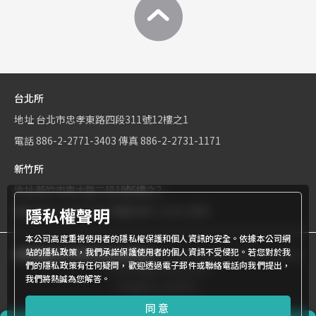
台北所
地址
台北市忠孝東路四段311號12樓之1
電話
886-2-2771-3403
傳真
886-2-2731-1171
新竹所
地址
新竹市東大路二段1號6樓之2
隱私權聲明
電話
886-3-534-9161
傳真
886-3-531-0460
本公司高度重視使用者的隱私權保護和個人資訊的安全。依據本公司網
站的隱私政策，我們承諾保護使用者的個人資訊不受侵犯。若您對於我
商標權屬世界專利有限公司所有
© World Patent Limited Company
們的隱私政策有任何疑問，歡迎透過電子郵件或聯絡電話向我們提出，
Inc All Rights Reserved.
我們將熱誠為您解答。
Design by Julyinfo.
同意