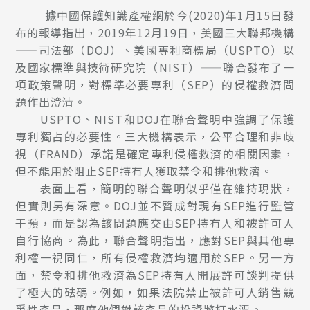
據中國保護知識產權網於今(2020)年1月15日發
布的報導指出，2019年12月19日，美國三大聯邦機構
——司法部（DOJ）、美國專利商標局（USPTO）以
及國家標準與技術研究院（NIST）——聯合發布了一
項政策聲明，對標準必要專利（SEP）的侵權救濟問
題作出澄清。
USPTO、NIST和DOJ在聯合聲明中強調了保護
專利獨占的必要性。三大機構表示，公平合理和非歧
視（FRAND）承諾是確定專利侵權救濟的相關因素，
但不能用於阻止SEP持有人獲取禁令和排他救濟。
表面上看，簡明的聯合聲明似乎僅在維持現狀，
但實則另有深意。DOJ並不贊成對現有SEP進行監管
干預，而是認為該問題應交由SEP持有人和被許可人
自行協商。為此，聯合聲明指出，應對SEP與其他專
利權一視同仁，所有侵權救濟均適用於SEP。另一方
面，禁令和排他救濟為SEP持有人開展許可談判提供
了極大的砝碼。例如，如果法院禁止被許可人銷售競
爭性產品，那麼他們對該產品的投資將打水漂。