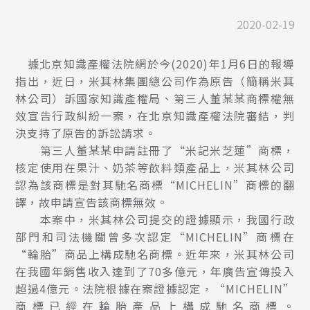
2020-02-19
據北京知識產權法院網於今(2020)年1月6日的報導
指出，近日，米其林集團總公司作為原告（簡稱米其
林公司）訴國家知識產權局、第三人董某某商標權無
效宣告行政糾紛一案，在北京知識產權法院審結，判
決支持了原告的訴訟請求。
第三人董某某申請註冊了“米記米芝蓮”商標，
核定使用在果汁、奶茶等飲料類產品上，米其林公司
認為該商標是對其馳名商標“MICHELIN”商標的翻
譯，故申請宣告該商標無效。
本案中，米其林公司提交的證據顯示，我國行政
部門和司法機關曾多次認定“MICHELIN”商標在
“輪胎”商品上構成馳名商標。近年來，米其林公司
在我國年銷售收入達到了70多億元，年廣告宣傳投入
超過4億元。法院根據在案證據認定，“MICHELIN”
商標已經在輪胎產品上構成馳名商標。