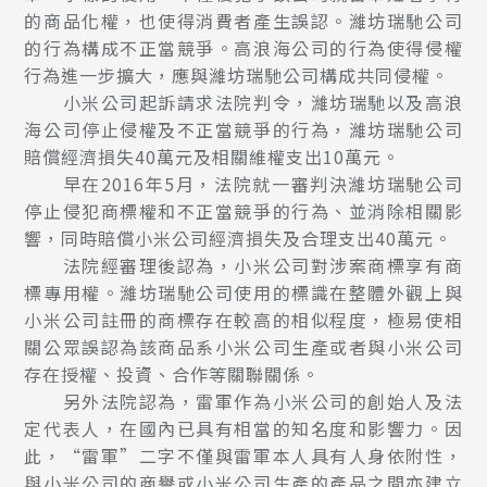
的商品化權，也使得消費者產生誤認。濰坊瑞馳公司
的行為構成不正當競爭。高浪海公司的行為使得侵權
行為進一步擴大，應與濰坊瑞馳公司構成共同侵權。
小米公司起訴請求法院判令，濰坊瑞馳以及高浪
海公司停止侵權及不正當競爭的行為，濰坊瑞馳公司
賠償經濟損失40萬元及相關維權支出10萬元。
早在2016年5月，法院就一審判決濰坊瑞馳公司
停止侵犯商標權和不正當競爭的行為、並消除相關影
響，同時賠償小米公司經濟損失及合理支出40萬元。
法院經審理後認為，小米公司對涉案商標享有商
標專用權。濰坊瑞馳公司使用的標識在整體外觀上與
小米公司註冊的商標存在較高的相似程度，極易使相
關公眾誤認為該商品系小米公司生產或者與小米公司
存在授權、投資、合作等關聯關係。
另外法院認為，雷軍作為小米公司的創始人及法
定代表人，在國內已具有相當的知名度和影響力。因
此，“雷軍”二字不僅與雷軍本人具有人身依附性，
與小米公司的商譽或小米公司生產的產品之間亦建立