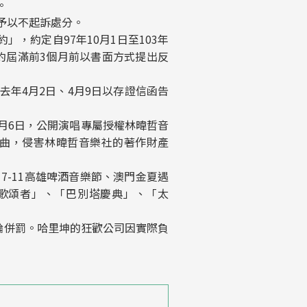
。
予以不起訴處分。
約定自97年10月1日至103年
約屆滿前3個月前以書面方式提出反
年4月2日、4月9日以存證信函告
月6日，公開演唱專屬授權林暐哲音
曲，侵害林暐哲音樂社的著作財產
-11高雄啤酒音樂節、澳門金夏遇
「歌頌者」、「巴別塔慶典」、「太
分論併罰。哈里坤的狂歡公司因實際負