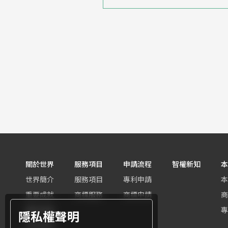
關於世界
服務項目
申請流程
智權新知
本
世界簡介
服務項目
專利申請
本
重要成就
商標服務
商標申請
商
團隊組織
專
隱私權聲明
世界客群