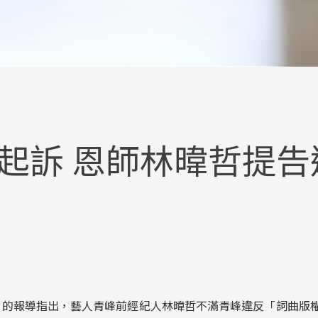
起訴 恩師林暐哲提告
24日的報導指出，藝人青峰前經紀人林暐哲不滿青峰違反「詞曲版