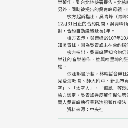
樂著作，到台北地檢署提告。北檢
另外，同時被提告的吳青峰母親、
檢方起訴指出，吳青峰（青峰本名
12月31日止的合約期間，吳青
對，合約自動繼續延長1年。
檢方表示，吳青峰於107年10
知吳青峰，因為吳青峰未在合約屆
檢方指出，吳青峰明知合約仍然有
樂社的音樂著作，並與哈里坤的
權。
依起訴書所載，林暐哲音樂社認為
見愛演唱會、師大附中、新北市貢
空」、「太空人」、「傷風」等歌
檢方認定，吳青峰違反著作權法第9
責人吳青峰執行業務涉犯著作權法
資料來源：中央社