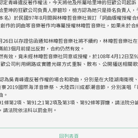
認定青峰違反著作權法，今天將他及所屬哈里坤的狂歡公司起訴
哈里坤的狂歡公司負責人廖碧珍，檢方認為她只是掛名負責人，
）於民國97年8月間與林暐哲音樂社簽訂「詞曲版權授權合約」，
峰所創作的詞曲等音樂著作均專屬授權林暐哲音樂社，如果未於合
月26日以存證信函通知林暐哲音樂社將不續約，林暐哲音樂社在去
滿前3個月前提出反對，合約仍然有效。
效，竟未經林暐哲音樂社同意或授權，於108年4月12日至9
狂歡公司利用網路或實體光碟方式重製、散布、公開播送相關歌
吳青峰違反著作權的場合和歌曲，分別是在大陸湖南衛視、7
寮2019國際海洋音樂祭、大陸四川成都潮音節，分別演唱
曲。
1條第2項、第91之1第2項及第3項、第92條等罪嫌，請法院
，請法院依法科以罰金刑。
回列表頁