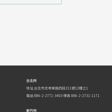
台北所
地址
台北市忠孝東路四段311號12樓之1
電話
886-2-2771-3403
傳真
886-2-2731-1171
新竹所