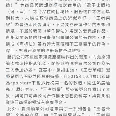
精）”等商品與騰訊商標核定使用的“電子出版物
（可下載）”等商品在銷售場所、服務物件等方面區
別較大，未構成類似商品上的近似商標；“王者榮
耀”為普通印刷體漢字，不能獨立表達作品的思想和
情感，不屬於我國《著作權法》規定的受保護作品，
貴州酒業商標的註冊未侵犯騰訊公司的著作權，也不
構成《商標法》帶有誇大宣傳和不正當競爭的行為。
綜上，對貴州酒業的注冊商標予以維持。
騰訊公司不服國家知識產權局作出的裁定，向北京知
識產權法院提起訴訟，問渠成裕酒業有限公司作為第
三人參加訴訟。 庭審中，騰訊主張，《王者榮耀》遊
戲是原告開發並運營的遊戲，自2015年10月推出即成
為app store下載排行榜第一名的軟體，關注熱度極
高。 原告表示，“王者榮耀”與麥當勞合作推出了套
餐、與可口可樂公司合作推出雪碧飲料等，與貴州酒
業注冊商標的領域有高度重合。
此外，貴州酒業公司還申請了一系列包含“王者榮
耀”文字的商標，如“王者榮耀歸來”、“王者榮