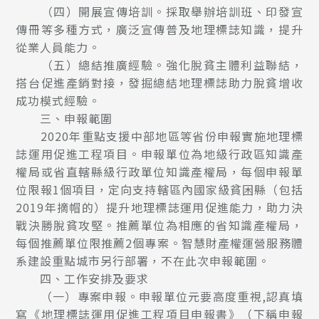
（四）開展宣傳培訓。採取舉辦培訓班、印發宣
傳冊等多種方式，廣泛宣傳普及地理標誌知識，提升
從業人員能力。
（五）總結推廣經驗。強化脫貧主體利益聯結，
搭台促進產銷對接，發掘總結地理標誌助力脫貧增收
成功模式經驗。
三、申報範圍
2020年重點支援中部地區等省份申報實施地理標
誌運用促進工程項目。申報單位為地級行政區知識產
權局或省直轄縣級行政單位知識產權局，每個申報單
位限報1個項目，定向支持轄區內國家級貧困縣（包括
2019年摘帽的）提升地理標誌運用促進能力，助力決
戰決勝脫貧攻堅。推薦單位為相應的省知識產權局，
每個推薦單位限推薦2個專案。智慧財產權運營服務體
系建設重點城市另行部署，不在此次申報範圍。
四、工作安排及要求
（一）專案申報。申報單位元要高度重視,認真填
寫《地理標誌運用促進工程項目申報書》（下稱申報