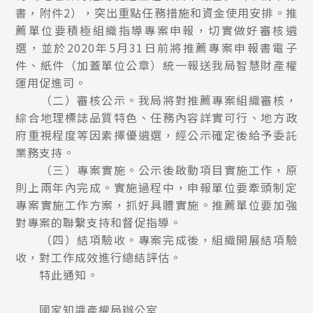
書，附件2），突出重點任務措施和資金使用安排。推
薦單位要積極組織指導專案申報，切實做好審核遴
選，並於2020年5月31日前將推薦專案申報書電子
件、紙件（加蓋單位公章）統一報送我局智慧財產權
運用促進司。
（二）審核公示。我局將對推薦專案組織審核，
綜合地理標誌品質特色、任務內容詳實可行、地方政
府重視程度等因素擇優遴選，經公示確定後給予委託
業務支持。
（三）專案實施。公示後啟動項目實施工作，原
則上兩年內完成。實施過程中，申報單位要牽頭制定
專案實施工作方案，抓好具體實施。推薦單位要加強
對專案的聯繫支持和督促指導。
（四）結項驗收。專案完成後，組織開展結項驗
收，對工作成效進行總結評估。
特此通知。
國家知識產權局辦公室