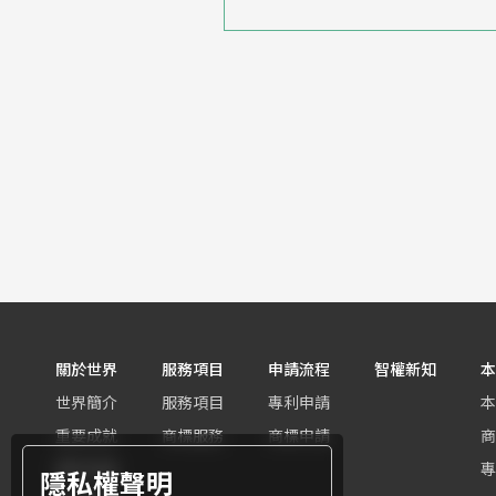
關於世界
服務項目
申請流程
智權新知
本
世界簡介
服務項目
專利申請
本
重要成就
商標服務
商標申請
商
團隊組織
專
隱私權聲明