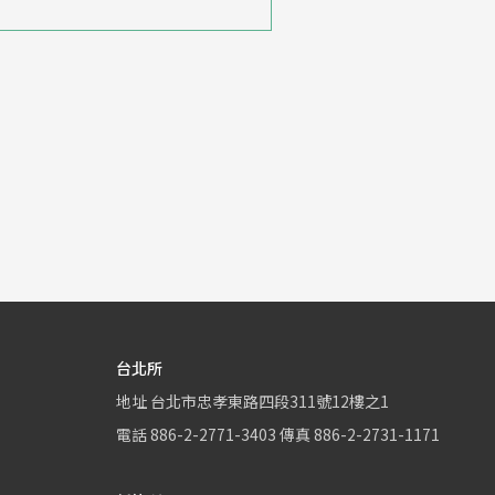
台北所
地址
台北市忠孝東路四段311號12樓之1
電話
886-2-2771-3403
傳真
886-2-2731-1171