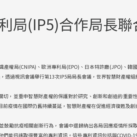
利局(IP5)合作局長
識產權局(CNIPA)、歐洲專利局(EPO)、日本特許廳(JPO)、韓
)局長，透過視訊會議舉行第13次IP5局局長會議，世界智慧財產權組
疫情表示關切，並重申智慧財產權的保護對於研究、創新和創造的重
目前疫情在國際仍舊持續蔓延，智慧財產權在促進經濟復甦及創
並鼓勵抗疫相關創新行為，會議中還歸納出各局因應疫情所採
們能迅速取得豐富的專利資訊。這些專利資訊包括與COVID-