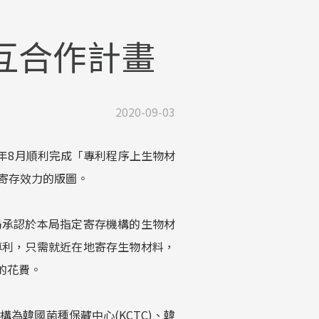
互合作計畫
2020-09-03
)年8月順利完成「專利程序上生物材
寄存效力的版圖。
局承認於本局指定寄存機構的生物材
專利，只需就近在地寄存生物材料，
的花費。
構為韓國菌種保藏中心(KCTC)、韓