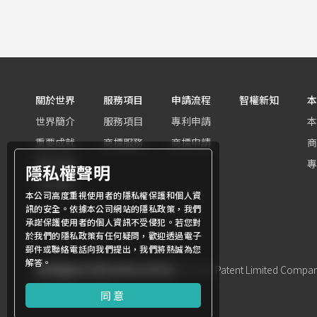
關於世界
服務項目
申請流程
智權新知
本
世界簡介
服務項目
專利申請
本
重要成就
商標服務
商標申請
商
團隊組織
專
隱私權聲明
世界客群
本公司高度重視使用者的隱私權保護和個人資
訊的安全。依據本公司網站的隱私政策，我們
承諾保護使用者的個人資訊不受侵犯。若您對
於我們的隱私政策有任何疑問，歡迎透過電子
郵件或聯絡電話向我們提出，我們將熱誠為您
解答。
商標權屬世界專利有限公司所有
© World Patent Limited Company 
Design by Julyinfo.
同意