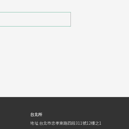
台北所
地址
台北市忠孝東路四段311號12樓之1