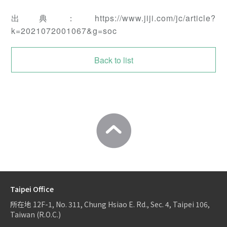
出典：https://www.jiji.com/jc/article?
k=2021072001067&g=soc
Back to list
Taipei Office
所在地
12F-1, No. 311, Chung Hsiao E. Rd., Sec. 4, Taipei 106,
Taiwan (R.O.C.)