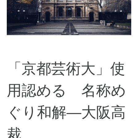
「京都芸術大」使
用認める 名称め
ぐり和解―大阪高
裁