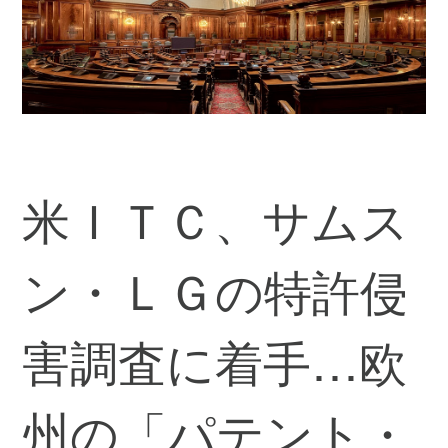
米ＩＴＣ、サムス
ン・ＬＧの特許侵
害調査に着手…欧
州の「パテント・