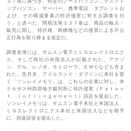
３７条に基づき、特定のノートパソコン、デスクト
ップパソコン、サーバー、携帯電話、タブレットお
よび、その構成要素の特許侵害に対する調査を行
う」と述べた。関税法第３３７条は、商品の輸入・
販売に関し、特許権、商標権などの侵害による不公
正行為を取り締まる規定だ。
調査名簿には、サムスン電子とＬＧエレクトロニク
ス、そして両社の米国法人が記載された。アマゾ
ン、デル、レノボ、モトローラ、ＥＭＣなども含ま
れた。先月末、アイルランド・ダブリンに本社を置
く「ソンレイメモリ」は、これらの企業に対し、米
テキサス州西部地方裁判所に特許侵害（Ｐａｔｅｎ
ｔ ｉｎｆｒｉｎｇｅｍｅｎｔ）訴訟を提起した。
ソンレイメモリは、サムスン電子本社と米国法人、
ＬＧエレクトロニクス本社と米国法人などを相手
に、別途訴状を提出した。