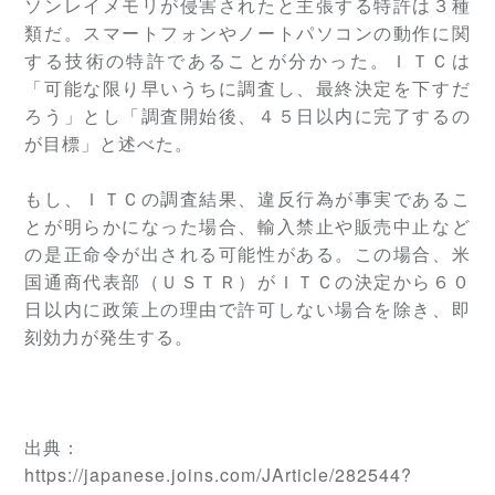
ソンレイメモリが侵害されたと主張する特許は３種
類だ。スマートフォンやノートパソコンの動作に関
する技術の特許であることが分かった。ＩＴＣは
「可能な限り早いうちに調査し、最終決定を下すだ
ろう」とし「調査開始後、４５日以内に完了するの
が目標」と述べた。
もし、ＩＴＣの調査結果、違反行為が事実であるこ
とが明らかになった場合、輸入禁止や販売中止など
の是正命令が出される可能性がある。この場合、米
国通商代表部（ＵＳＴＲ）がＩＴＣの決定から６０
日以内に政策上の理由で許可しない場合を除き、即
刻効力が発生する。
出典：
https://japanese.joins.com/JArticle/282544?