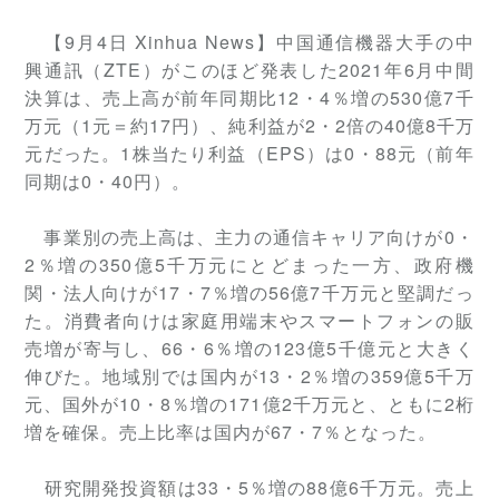
【9月4日 Xinhua News】中国通信機器大手の中
興通訊（ZTE）がこのほど発表した2021年6月中間
決算は、売上高が前年同期比12・4％増の530億7千
万元（1元＝約17円）、純利益が2・2倍の40億8千万
元だった。1株当たり利益（EPS）は0・88元（前年
同期は0・40円）。
事業別の売上高は、主力の通信キャリア向けが0・
2％増の350億5千万元にとどまった一方、政府機
関・法人向けが17・7％増の56億7千万元と堅調だっ
た。消費者向けは家庭用端末やスマートフォンの販
売増が寄与し、66・6％増の123億5千億元と大きく
伸びた。地域別では国内が13・2％増の359億5千万
元、国外が10・8％増の171億2千万元と、ともに2桁
増を確保。売上比率は国内が67・7％となった。
研究開発投資額は33・5％増の88億6千万元。売上