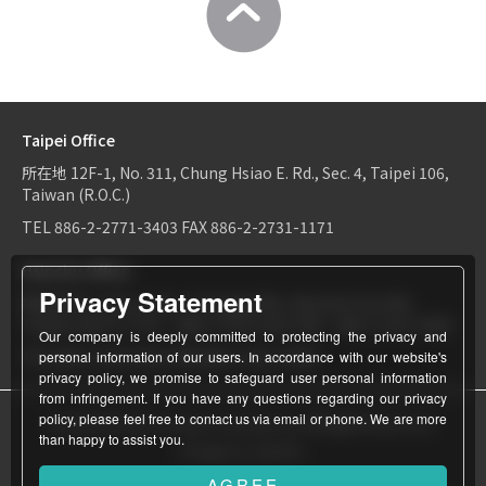
Taipei Office
所在地
12F-1, No. 311, Chung Hsiao E. Rd., Sec. 4, Taipei 106,
Taiwan (R.O.C.)
TEL
886-2-2771-3403
FAX
886-2-2731-1171
Hsinchu Office
Privacy Statement
所在地
6F-2, No.1, Sec. 2, Dongda Rd., Hsinchu City 300,
Taiwan (R.O.C.)
TEL：
886-3-534-9161
FAX：886-3-531-0460
Our company is deeply committed to protecting the privacy and
TEL
886-3-534-9161
FAX
886-3-531-0460
personal information of our users. In accordance with our website's
privacy policy, we promise to safeguard user personal information
from infringement. If you have any questions regarding our privacy
policy, please feel free to contact us via email or phone. We are more
© World Patent Limited Company Inc All Rights Reserved.
than happy to assist you.
Design by Julyinfo.
AGREE