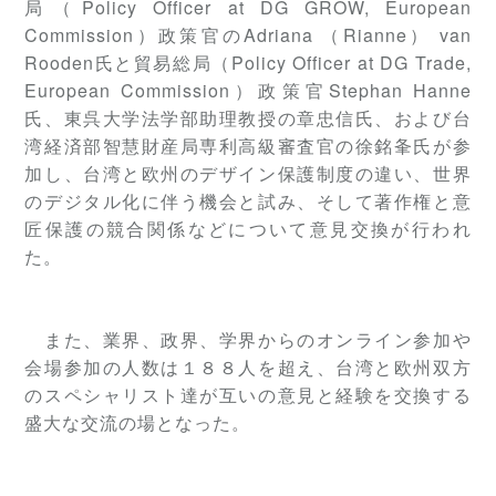
局（Policy Officer at DG GROW, European
Commission）政策官のAdriana （Rianne） van
Rooden氏と貿易総局（Policy Officer at DG Trade,
European Commission）政策官Stephan Hanne
氏、東呉大学法学部助理教授の章忠信氏、および台
湾経済部智慧財産局専利高級審査官の徐銘夆氏が参
加し、台湾と欧州のデザイン保護制度の違い、世界
のデジタル化に伴う機会と試み、そして著作権と意
匠保護の競合関係などについて意見交換が行われ
た。
また、業界、政界、学界からのオンライン参加や
会場参加の人数は１８８人を超え、台湾と欧州双方
のスペシャリスト達が互いの意見と経験を交換する
盛大な交流の場となった。