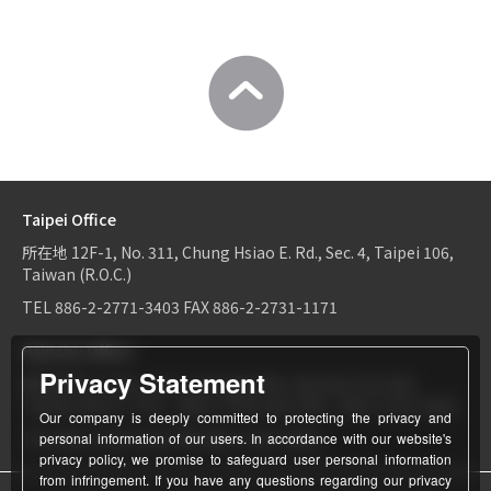
Taipei Office
所在地
12F-1, No. 311, Chung Hsiao E. Rd., Sec. 4, Taipei 106,
Taiwan (R.O.C.)
TEL
886-2-2771-3403
FAX
886-2-2731-1171
Hsinchu Office
Privacy Statement
所在地
6F-2, No.1, Sec. 2, Dongda Rd., Hsinchu City 300,
Taiwan (R.O.C.)
TEL：
886-3-534-9161
FAX：886-3-531-0460
Our company is deeply committed to protecting the privacy and
TEL
886-3-534-9161
FAX
886-3-531-0460
personal information of our users. In accordance with our website's
privacy policy, we promise to safeguard user personal information
from infringement. If you have any questions regarding our privacy