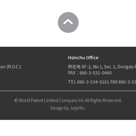
Hsinchu Office
an (R.O.C.)
所在地
6F-2, No.1, Sec. 2, Dongda 
FAX：886-3-531-0460
TEL
886-3-534-9161
FAX
886-3-5
© World Patent Limited Company Inc All Rights Reserved.
Design by Julyinfo.