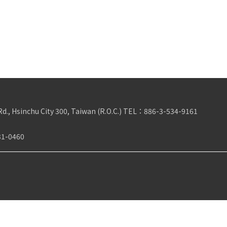
Rd., Hsinchu City 300, Taiwan (R.O.C.)
TEL：
886-3-534-9161
31-0460