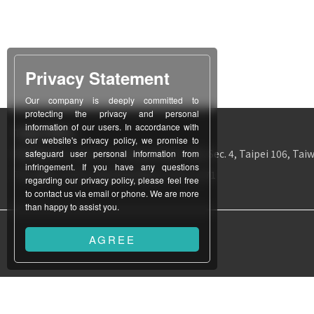
Privacy Statement
Our company is deeply committed to
protecting the privacy and personal
information of our users. In accordance with
Taipei Office
our website's privacy policy, we promise to
所在地
12F-1, No. 311, Chung Hsiao E. Rd., Sec. 4, Taipei 106, Taiw
safeguard user personal information from
infringement. If you have any questions
TEL
886-2-2771-3403
FAX
886-2-2731-1171
regarding our privacy policy, please feel free
to contact us via email or phone. We are more
than happy to assist you.
AGREE