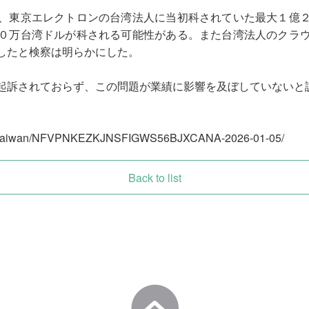
、東京エレクトロンの台湾法人に当初科されていた最大１億
０万台湾ドルが科される可能性がある。また台湾法人のクラ
したと検察は明らかにした。
起訴されておらず、この問題が業績に影響を及ぼしていないと
rld/taiwan/NFVPNKEZKJNSFIGWS56BJXCANA-2026-01-05/
Back to list