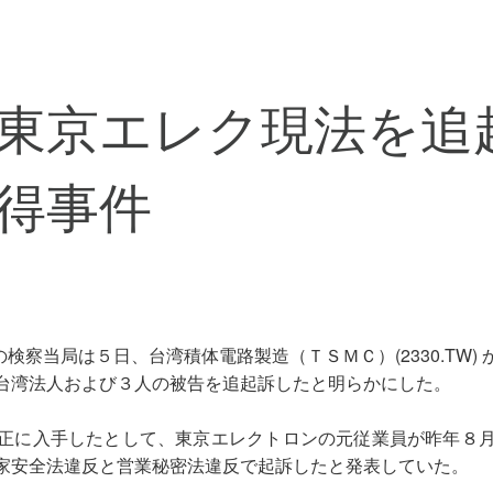
東京エレク現法を追
得事件
の検察当局は５日、台湾積体電路製造（ＴＳＭＣ）(2330.TW
) の台湾法人および３人の被告を追起訴したと明らかにした。
正に入手したとして、東京エレクトロンの元従業員が昨年８
家安全法違反と営業秘密法違反で起訴したと発表していた。