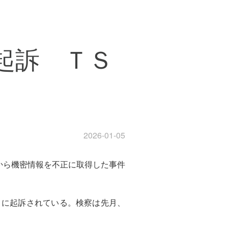
起訴 ＴＳ
2026-01-05
) から機密情報を不正に取得した事件
月に起訴されている。検察は先月、