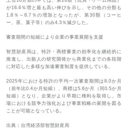
上位10分類の中では、第28類（玩具・ゲーム用品）
が16.6％増と最も高い伸びを示し、その他の分類も
1.8％～8.7％の増加となったが、第30類（コーヒ
ー、茶、菓子等）のみ4.3％減少した。
審査期間の短縮により企業の事業展開を支援
智慧財産局は、特許・商標審査の効率化を継続的に
推進し、出願人の研究開発から商業化までの各段階
に対応した多様な加速審査制度を提供している。
2025年における特許の平均一次審査期間は8.0か月
（前年比0.4か月短縮）、商標は5.6か月（同0.5か月
短縮）となり、企業がより早期に権利を取得し、市
場における競争力強化および事業戦略の展開を図る
ことが可能となっている。
出典：台湾経済部
智慧財産局