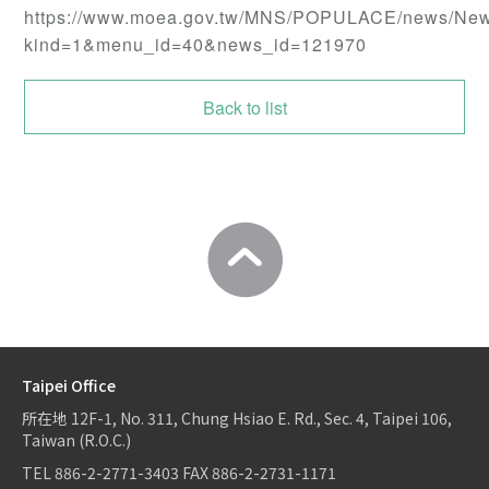
https://www.moea.gov.tw/MNS/POPULACE/news/Ne
kind=1&menu_id=40&news_id=121970
Back to list
Taipei Office
所在地
12F-1, No. 311, Chung Hsiao E. Rd., Sec. 4, Taipei 106,
Taiwan (R.O.C.)
TEL
886-2-2771-3403
FAX
886-2-2731-1171