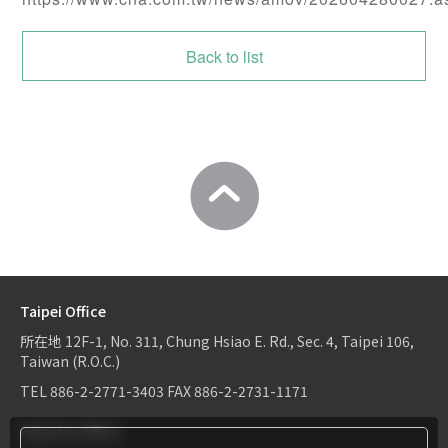
Back to list
Taipei Office
所在地
12F-1, No. 311, Chung Hsiao E. Rd., Sec. 4, Taipei 106,
Taiwan (R.O.C.)
TEL
886-2-2771-3403
FAX
886-2-2731-1171
Hsinchu Office