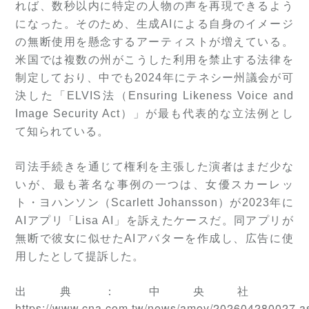
れば、数秒以内に特定の人物の声を再現できるよう
になった。そのため、生成AIによる自身のイメージ
の無断使用を懸念するアーティストが増えている。
米国では複数の州がこうした利用を禁止する法律を
制定しており、中でも2024年にテネシー州議会が可
決した「ELVIS法（Ensuring Likeness Voice and
Image Security Act）」が最も代表的な立法例とし
て知られている。
司法手続きを通じて権利を主張した演者はまだ少な
いが、最も著名な事例の一つは、女優スカーレッ
ト・ヨハンソン（Scarlett Johansson）が2023年に
AIアプリ「Lisa AI」を訴えたケースだ。同アプリが
無断で彼女に似せたAIアバターを作成し、広告に使
用したとして提訴した。
出典：中央社
https://www.cna.com.tw/news/amov/202604280027.a