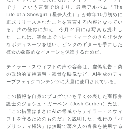
です」という言葉で始まり、最新アルバム『The
Life of a Showgirl（星夢人生）』が昨年10月初めに
正式リリースされたことを宣言する内容となってい
る。声の登録に加え、今月24日には写真も提出し
た。これは、舞台上でトレードマークのきらびやか
なボディスーツを纏い、ピンクのギターを手にした
彼女の象徴的なイメージを保護するためだ。
テイラー・スウィフトの声や容姿は、虚偽広告・偽
の政治的支持表明・露骨な映像など、AI生成のディ
ープフェイクコンテンツに大量に使用されている。
この情報を自身のブログでいち早く公表した商標弁
護士のジョシュ・ガーベン（Josh Gerben）氏は、
「この措置はまさにAIの脅威からテイラー・スウィ
フトを守るためのものだ」と説明した。現行の「パ
ブリシティ権法」は無断で著名人の肖像を使用する