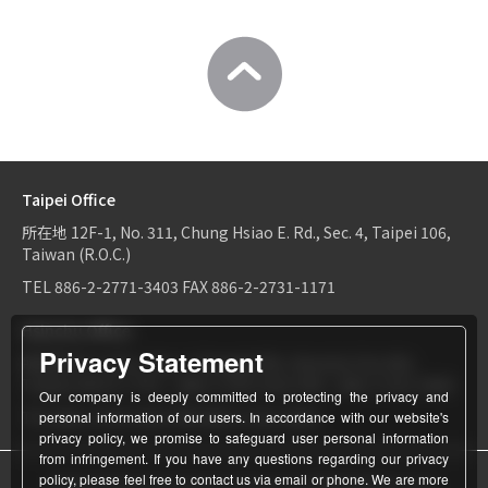
Taipei Office
所在地
12F-1, No. 311, Chung Hsiao E. Rd., Sec. 4, Taipei 106,
Taiwan (R.O.C.)
TEL
886-2-2771-3403
FAX
886-2-2731-1171
Hsinchu Office
Privacy Statement
所在地
6F-2, No.1, Sec. 2, Dongda Rd., Hsinchu City 300,
Taiwan (R.O.C.)
TEL：
886-3-534-9161
FAX：886-3-531-0460
Our company is deeply committed to protecting the privacy and
TEL
886-3-534-9161
FAX
886-3-531-0460
personal information of our users. In accordance with our website's
privacy policy, we promise to safeguard user personal information
from infringement. If you have any questions regarding our privacy
policy, please feel free to contact us via email or phone. We are more
© World Patent Limited Company Inc All Rights Reserved.