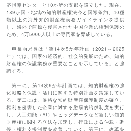
応指導センターと10か所の支部を設立した。現在、
189か国・地域の知的財産権法令と国際条約、40種
類以上の海外知的財産権実務ガイドラインを提供
し、海外で商標を侵害された中国企業の権利保護の
ため、4万5000人以上の専門家を育成している。
申長雨局長は「第14次5か年計画（2021～2025
年）では、国家の経済的、社会的発展のため、知的
財産権の保護業務が重要なことを示している」と強
調する。
第一に、第14次5か年計画では、知的財産権の強
化戦略と保護・活用に関する特別計画を策定してい
る。第二には、厳格な知的財産権保護制度の確立。
権利を侵害した企業に対する懲罰的賠償制度を実行
し、人工知能（AI）やビッグデータなど新しい知的
財産権に関する立法を加速し、行政による仲裁・調
停・権利支援制度を改善していく。第三に、改革を