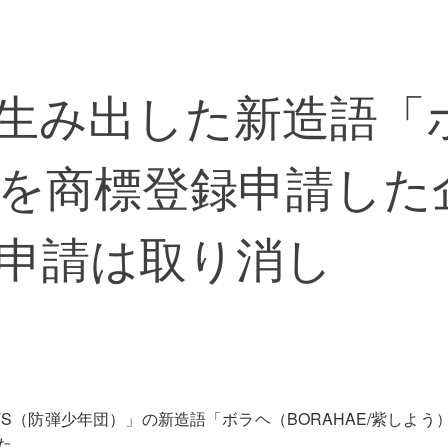
が生み出した新造語「
を商標登録申請した
申請は取り消し
S（防弾少年団）」の新造語「ボラヘ（BORAHAE/紫しよ
した。