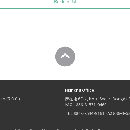
Back to list
Hsinchu Office
an (R.O.C.)
所在地
6F-2, No.1, Sec. 2, Dongda 
FAX：886-3-531-0460
TEL
886-3-534-9161
FAX
886-3-5