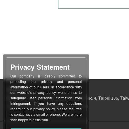
Privacy Statement
Our company is deeply committed to
protecting the privacy and personal
information of our users. In accordance with
Taipei Office
our website's privacy policy, we promise to
所在地
12F-1, No. 311, Chung Hsiao E. Rd., Sec. 4, Taipei 106, Taiw
safeguard user personal information from
infringement. If you have any questions
TEL
886-2-2771-3403
FAX
886-2-2731-1171
regarding our privacy policy, please feel free
to contact us via email or phone. We are more
than happy to assist you.