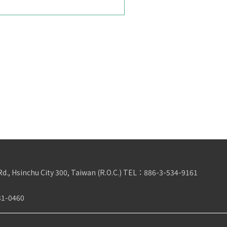
Rd., Hsinchu City 300, Taiwan (R.O.C.)
TEL：
886-3-534-9161
31-0460