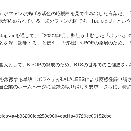
BTS）がファンが掲げる紫色の応援棒を見て生み出した言葉だ。
が込められている。海外ファンの間でも「I purple U」と
nstagramを通して、「2020年9月、弊社が出願した『ボラ
とを深く謝罪する」と伝え、「弊社はK-POPの発展のため、
韓国人として、K-POPの発展のため、BTSの世界でのご健勝を
を象徴する単語「ボラヘ」がLALALEESにより商標登録申
、該当企業のホームページに登録の取り消しを要求。さらに、特
articles/4a4b36206feb258c9604ead1a49729cc06152cbc