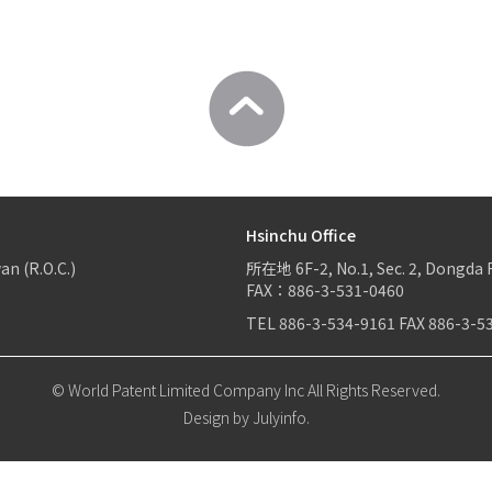
Hsinchu Office
an (R.O.C.)
所在地
6F-2, No.1, Sec. 2, Dongda 
FAX：886-3-531-0460
TEL
886-3-534-9161
FAX
886-3-5
© World Patent Limited Company Inc All Rights Reserved.
Design by Julyinfo.