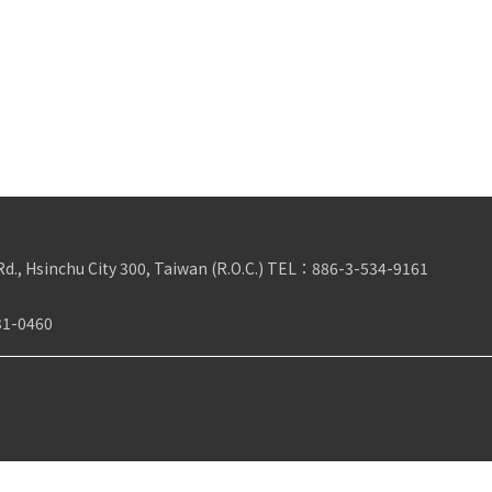
Rd., Hsinchu City 300, Taiwan (R.O.C.)
TEL：
886-3-534-9161
31-0460