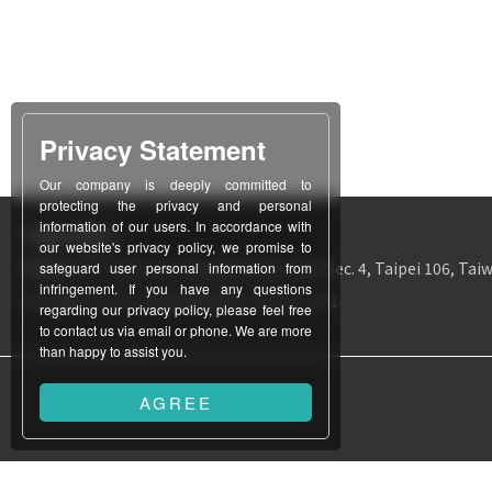
Privacy Statement
Our company is deeply committed to
protecting the privacy and personal
information of our users. In accordance with
Taipei Office
our website's privacy policy, we promise to
所在地
12F-1, No. 311, Chung Hsiao E. Rd., Sec. 4, Taipei 106, Taiw
safeguard user personal information from
infringement. If you have any questions
TEL
886-2-2771-3403
FAX
886-2-2731-1171
regarding our privacy policy, please feel free
to contact us via email or phone. We are more
than happy to assist you.
AGREE