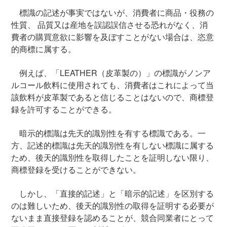
標識の記述が事実ではないが、消費者に商品・役務の
性質、 品質又は産地を誤認誤信させる恐れがなく、消
費者の購買意欲に影響を及ぼすことがない場合は、恣意
的商標に属する。
例えば、「LEATHER（皮革製の）」の標識がノンア
ルコール飲料に使用されても、消費者はこれによって当
該飲料が皮革製であると信じることはないので、商標登
録を許可することができる。
暗示的標識は先天的識別性を有する標識である。一
方、記述的標識は先天的識別性を有しない標識に属する
ため、後天的識別性を取得したことを証明しない限り、
商標登録を受けることができない。
しかし、「直接的記述」と「暗示的記述」を区別する
のは難しいため、後天的識別性の取得を証明する必要が
ないまま直接登録を認めることが、競合同業者にとって