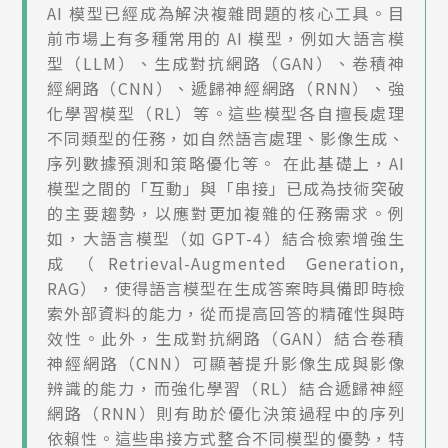
AI 模型已經成為解決複雜問題的核心工具。目
前市場上有多種常用的 AI 模型，例如大語言模
型（LLM）、生成對抗網路（GAN）、卷積神
經網路（CNN）、遞歸神經網路（RNN）、強
化學習模型（RL）等。這些模型各自擅長處理
不同類型的任務，如自然語言處理、影像生成、
序列數據預測和策略優化等。 在此基礎上，AI
模型之間的「互動」與「串接」已成為技術突破
的主要趨勢，以應對更加複雜的任務需求。例
如，大語言模型（如 GPT-4）結合檢索增強生
成（Retrieval-Augmented Generation,
RAG），使得語言模型在生成答案時具備即時檢
索外部資料的能力，從而提高回答的精確性與時
效性。此外，生成對抗網路（GAN）結合卷積
神經網路（CNN）可顯著提升影像生成與影像
辨識的能力，而強化學習（RL）結合遞歸神經
網路（RNN）則有助於優化決策過程中的序列
依賴性。這些串接方式整合不同模型的優勢，特