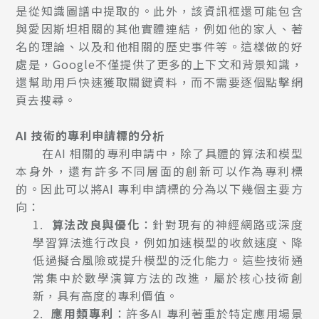
是從知識圖譜中提取的。此外，該資訊框還可能包含
與愛因斯坦相關的其他實體連結，例如他的家人、著
名的理論、以及和他相關的歷史事件等。這樣做的好
處是，Google不僅提供了更多的上下文和背景知識，
還幫助用戶快速獲取關鍵資料，而不需要逐個點擊網
頁去搜尋。
AI
技術的專利申請標的分析
在AI 相關的專利申請中，除了具體的算法和模型
本身外，還有許多不同層面的創新可以作為專利標
的。因此可以將AI 專利申請標的分為以下幾個主要方
向：
1.
算法改良與優化
：針對現有的神經網路或深度
學習算法進行改良，例如加速模型的收斂速度、降
低過擬合風險或提升模型的泛化能力。這些技術通
常集中於數學演算方法的改進，屬於核心技術創
新，具有高度的專利價值。
2.
應用類專利
：許多AI 專利著重於特定應用場景