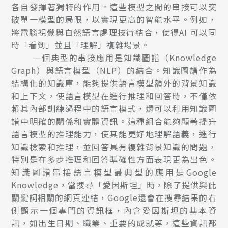
各自發揮著獨特的作用。這些模型之間的串接可以突
破單一模型的局限，以實現更高的智能水平。例如，
將電腦視覺與自然語言處理技術結合，使得AI 可以同
時「看到」並且「理解」複雜場景。
一個典型的串接應用是知識圖譜（Knowledge
Graph）與語言模型（NLP）的結合。知識圖譜作為
結構化的知識庫，能夠提供語言模型額外的背景知識
和上下文，使語言模型在進行推理和回答時，不僅依
賴其內部訓練過程中的語言模式，還可以利用知識圖
譜中明確的關係和實體資訊。這種組合能夠顯著提升
語言模型的推理能力，使其能更好地理解語義，進行
知識檢索和推理，並回答具有複雜背景知識的問題，
特別是在多步推理和回答準確性方面表現更為出色。
知識圖譜串接語言模型最典型的應用是Google
Knowledge，當搜尋「愛因斯坦」時，除了提供與此
關鍵詞相關的網頁連結，Google還會在搜尋結果的右
側顯示一個專門的資訊框，內含愛因斯坦的基本資
訊，如出生日期、職業、重要的成就等，這些資訊都