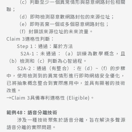
（c）判斷至少一個異常情形與惡意網路封包相關
聯；
（d）即時檢測惡意數網路封包的來源位址；
（e）即時丟棄一個或多個惡意網路封包；
（f）封鎖該來源位址的未來流量。
Claim 3適格性判斷：
Step 1：通過：屬於方法
S2A-1：未通過：（a）訓練為數學概念，且
（b）檢測和（c）判斷為心智過程。
S2A-2：通過（有整合）：在（d）~（f）的步驟
中，使用檢測到的異常情形進行即時網絡安全優化，
已將抽象概念整合到實際應用中，並具有顯著的技術
改進。
→Claim 3具備專利適格性 (Eligible)。
範例48：語音分離技術
涉及一種技術聚焦於語音分離，旨在解決多聲源
語音分離的實際問題。