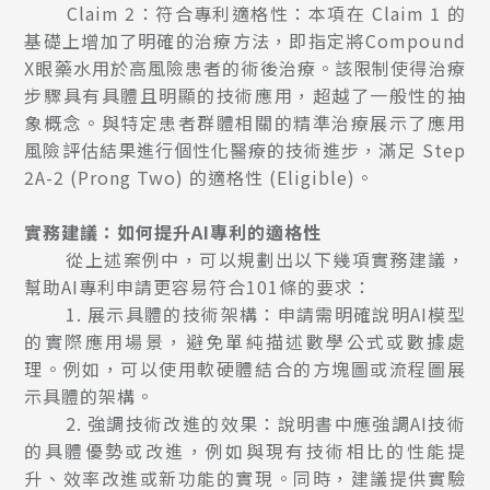
Claim 2：符合專利適格性：本項在 Claim 1 的
基礎上增加了明確的治療方法，即指定將Compound
X眼藥水用於高風險患者的術後治療。該限制使得治療
步驟具有具體且明顯的技術應用，超越了一般性的抽
象概念。與特定患者群體相關的精準治療展示了應用
風險評估結果進行個性化醫療的技術進步，滿足 Step
2A-2 (Prong Two) 的適格性 (Eligible)。
實務建議：如何提升AI專利的適格性
從上述案例中，可以規劃出以下幾項實務建議，
幫助AI專利申請更容易符合101條的要求：
1.
展示具體的技術架構：申請需明確說明AI模型
的實際應用場景，避免單純描述數學公式或數據處
理。例如，可以使用軟硬體結合的方塊圖或流程圖展
示具體的架構。
2.
強調技術改進的效果：說明書中應強調AI技術
的具體優勢或改進，例如與現有技術相比的性能提
升、效率改進或新功能的實現。同時，建議提供實驗