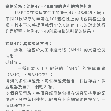
案例分析：範例47、48和49的專利適格性判斷
USPTO在指導文件中的範例47、48和49，展示
不同AI技術專利申請在101適格性上的挑戰與審查邏
輯。其中下文將提供範例47的Claim 1~3的對比進行
詳盡解釋，範例48、49則直接描述判斷的結果。
範例47：異常檢測方法：
涉及一種基於人工神經網絡（ANN）的異常檢測
技術。
Claim 1：
一種用於人工神經網絡（ANN）的集成電路
（ASIC），該ASIC包括：
排列的多個神經元，每個神經元包含一個暫存器、微
處理器及至少一個輸入端；
多個突觸電路，每個突觸電路包括存儲突觸權重的記
憶體，其中每個神經元經由多個突觸電路連接至少一
個其他神經元。