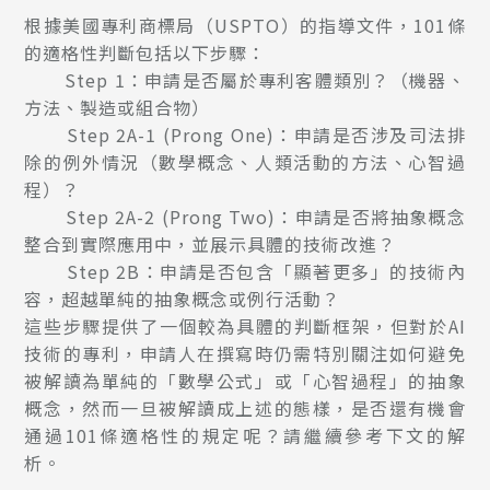
根據美國專利商標局（USPTO）的指導文件，101條
的適格性判斷包括以下步驟：
Step 1：申請是否屬於專利客體類別？（機器、
方法、製造或組合物）
Step 2A-1 (Prong One)：申請是否涉及司法排
除的例外情況（數學概念、人類活動的方法、心智過
程）？
Step 2A-2 (Prong Two)：申請是否將抽象概念
整合到實際應用中，並展示具體的技術改進？
Step 2B：申請是否包含「顯著更多」的技術內
容，超越單純的抽象概念或例行活動？
這些步驟提供了一個較為具體的判斷框架，但對於AI
技術的專利，申請人在撰寫時仍需特別關注如何避免
被解讀為單純的「數學公式」或「心智過程」的抽象
概念，然而一旦被解讀成上述的態樣，是否還有機會
通過101條適格性的規定呢？請繼續參考下文的解
析。