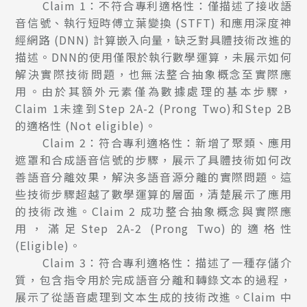
Claim 1：不符合專利適格性：僅描述了接收語
音信號、執行短時傅立葉變換 (STFT) 和應用深度神
經網路 (DNN) 計算嵌入向量，缺乏對具體技術改進的
描述。DNN的使用僅限於執行數學運算，未展示如何
解決實際技術問題，也無法整合抽象概念至實際應
用。由於其額外元素僅為數據處理的基本步驟，
Claim 1未達到Step 2A-2 (Prong Two)和Step 2B
的適格性 (Not eligible)。
Claim 2：符合專利適格性：新增了聚類、應用
遮罩和合成語音信號的步驟，展示了具體技術如何改
善語音分離效果，解決多語音源分離的實際問題。這
些技術步驟超越了數學運算的層面，清楚展示了應用
的技術改進。Claim 2 成功整合抽象概念與實際應
用，滿足Step 2A-2 (Prong Two)的適格性
(Eligible)。
Claim 3：符合專利適格性：描述了一種存儲介
質，包含指令用於完成語音分離和轉錄文本的過程，
展示了從語音處理到文本生成的技術改進。Claim 中