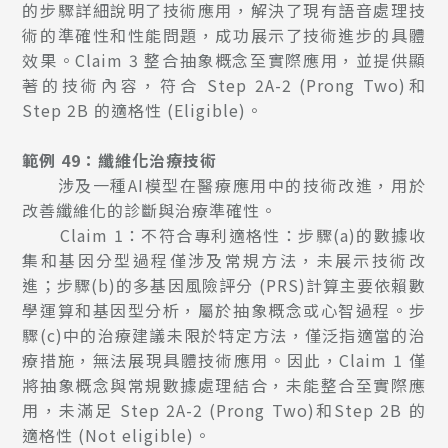
的步驟詳細說明了技術應用，解決了現有語音處理技
術的準確性和性能問題，成功展示了技術進步的具體
效果。Claim 3 整合抽象概念至實際應用，並提供顯
著的技術內容，符合 Step 2A-2 (Prong Two)和
Step 2B 的適格性 (Eligible)。
範例 49：纖維化治療技術
涉及一種AI模型在醫療應用中的技術改進，用於
改善纖維化的診斷與治療準確性。
Claim 1：不符合專利適格性：步驟(a)的數據收
集和基因分型過程僅涉及常規方法，未展示技術改
進；步驟(b)的多基因風險評分 (PRS)計算主要依賴數
學運算和基因型分析，屬於抽象概念或心智過程。步
驟(c)中的治療建議未限於特定方法，僅泛指適當的治
療措施，無法展現具體技術應用。因此，Claim 1 僅
將抽象概念與常規數據處理結合，未能整合至實際應
用，未滿足 Step 2A-2 (Prong Two)和Step 2B 的
適格性 (Not eligible)。