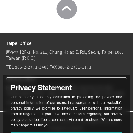
Taipei Office
所在地
12F-1, No. 311, Chung Hsiao E. Rd., Sec. 4, Taipei 106,
Taiwan (R.O.C.)
TEL
886-2-2771-3403
FAX
886-2-2731-1171
Hsinchu Office
Privacy Statement
所在地
6F-2, No.1, Sec. 2, Dongda Rd., Hsinchu City 300,
Taiwan (R.O.C.)
TEL：
886-3-534-9161
FAX：886-3-531-0460
Our company is deeply committed to protecting the privacy and
TEL
886-3-534-9161
FAX
886-3-531-0460
personal information of our users. In accordance with our website's
privacy policy, we promise to safeguard user personal information
from infringement. If you have any questions regarding our privacy
policy, please feel free to contact us via email or phone. We are more
© World Patent Limited Company Inc All Rights Reserved.
than happy to assist you.
Design by Julyinfo.